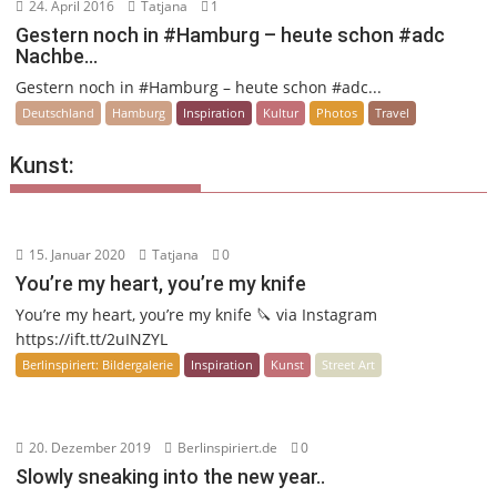
24. April 2016
Tatjana
1
Gestern noch in #Hamburg – heute schon #adc
Nachbe…
Gestern noch in #Hamburg – heute schon #adc...
Deutschland
Hamburg
Inspiration
Kultur
Photos
Travel
Kunst:
15. Januar 2020
Tatjana
0
You’re my heart, you’re my knife
You’re my heart, you’re my knife 🔪 via Instagram
https://ift.tt/2uINZYL
Berlinspiriert: Bildergalerie
Inspiration
Kunst
Street Art
20. Dezember 2019
Berlinspiriert.de
0
Slowly sneaking into the new year..