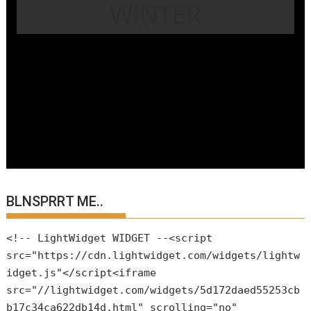
WINTER
BLNSPRRT ME..
<!-- LightWidget WIDGET --<script
src="https://cdn.lightwidget.com/widgets/lightw
idget.js"</script<iframe
src="//lightwidget.com/widgets/5d172daed55253cb
b17c34ca622db14d.html" scrolling="no"