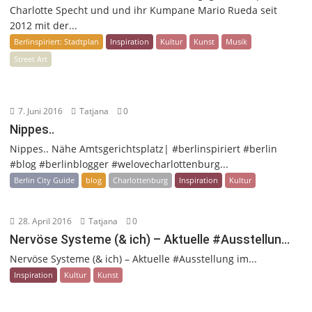
Charlotte Specht und und ihr Kumpane Mario Rueda seit
2012 mit der...
Berlinspiriert: Stadtplan
Inspiration
Kultur
Kunst
Musik
Street Art
7. Juni 2016
Tatjana
0
Nippes..
Nippes.. Nähe Amtsgerichtsplatz| #berlinspiriert #berlin
#blog #berlinblogger #welovecharlottenburg...
Berlin City Guide
blog
Charlottenburg
Inspiration
Kultur
28. April 2016
Tatjana
0
Nervöse Systeme (& ich) – Aktuelle #Ausstellun…
Nervöse Systeme (& ich) – Aktuelle #Ausstellung im...
Inspiration
Kultur
Kunst