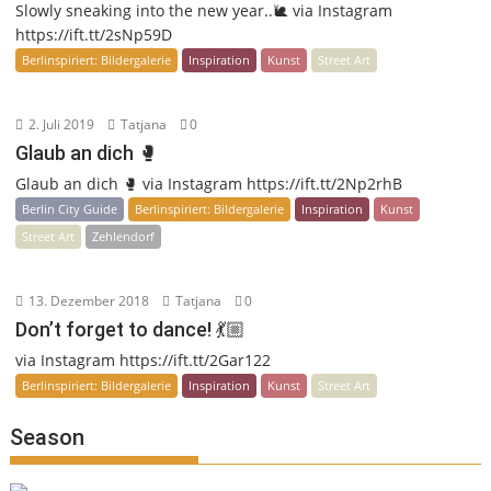
Slowly sneaking into the new year..🐌 via Instagram
https://ift.tt/2sNp59D
Berlinspiriert: Bildergalerie
Inspiration
Kunst
Street Art
2. Juli 2019
Tatjana
0
Glaub an dich 🥊
Glaub an dich 🥊 via Instagram https://ift.tt/2Np2rhB
Berlin City Guide
Berlinspiriert: Bildergalerie
Inspiration
Kunst
Street Art
Zehlendorf
13. Dezember 2018
Tatjana
0
Don’t forget to dance! 💃🏼
via Instagram https://ift.tt/2Gar122
Berlinspiriert: Bildergalerie
Inspiration
Kunst
Street Art
Season