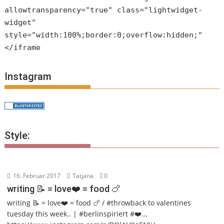
allowtransparency="true" class="lightwidget-
widget"
style="width:100%;border:0;overflow:hidden;"
</iframe
Instagram
Style:
16. Februar 2017
Tatjana
0
writing 📝 = love❤️ = food 🍗
writing 📝 = love❤️ = food 🍗 / #throwback to valentines
tuesday this week.. | #berlinspiriert #❤️…