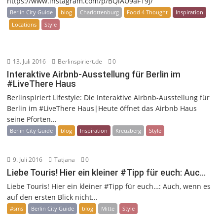
https://www.instagram.com/p/BQlAU9aF19j/
Berlin City Guide
blog
Charlottenburg
Food 4 Thought
Inspiration
Locations
Style
13. Juli 2016
Berlinspiriert.de
0
Interaktive Airbnb-Ausstellung für Berlin im
#LiveThere Haus
Berlinspiriert Lifestyle: Die Interaktive Airbnb-Ausstellung für
Berlin im #LiveThere Haus|Heute öffnet das Airbnb Haus
seine Pforten...
Berlin City Guide
blog
Inspiration
Kreuzberg
Style
9. Juli 2016
Tatjana
0
Liebe Touris! Hier ein kleiner #Tipp für euch: Auc…
Liebe Touris! Hier ein kleiner #Tipp für euch…: Auch, wenn es
auf den ersten Blick nicht...
#sms
Berlin City Guide
blog
Mitte
Style