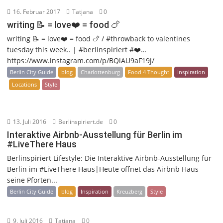
16. Februar 2017
Tatjana
0
writing 📝 = love❤️ = food 🍗
writing 📝 = love❤️ = food 🍗 / #throwback to valentines
tuesday this week.. | #berlinspiriert #❤️…
https://www.instagram.com/p/BQlAU9aF19j/
Berlin City Guide
blog
Charlottenburg
Food 4 Thought
Inspiration
Locations
Style
13. Juli 2016
Berlinspiriert.de
0
Interaktive Airbnb-Ausstellung für Berlin im
#LiveThere Haus
Berlinspiriert Lifestyle: Die Interaktive Airbnb-Ausstellung für
Berlin im #LiveThere Haus|Heute öffnet das Airbnb Haus
seine Pforten...
Berlin City Guide
blog
Inspiration
Kreuzberg
Style
9. Juli 2016
Tatjana
0