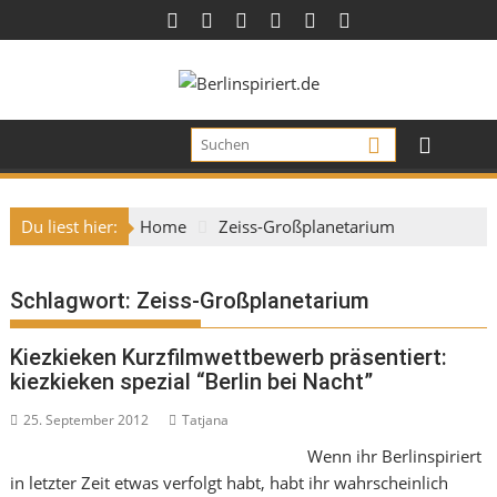
Skip
to
content
Du liest hier:
Home
Zeiss-Großplanetarium
Schlagwort:
Zeiss-Großplanetarium
Kiezkieken Kurzfilmwettbewerb präsentiert:
kiezkieken spezial “Berlin bei Nacht”
25. September 2012
Tatjana
Wenn ihr Berlinspiriert
in letzter Zeit etwas verfolgt habt, habt ihr wahrscheinlich