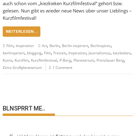
auch schon vom „kiezkieken Kurzfilmfestival“ gehört bzw.
gelesen. Nun gibt es wieder neue News über unser Lieblings –
Kurzfilmfestival!
WEITERLESEN...
,
,
,
,
,
Film
Inspiration
Art
Berlin
Berlin inspiriert
Berlinspires
,
,
,
,
,
,
,
berlinspiriert
blogging
Film
Freizeit
Inspiration
Journalismus
kiezkieken
,
,
,
,
,
,
Kunst
Kurzfilm
Kurzfilmfestival
P-Berg
Planetarium
Prenzlauer Berg
Zeiss-Großplanetarium
1 Comment
BLNSPRRT ME..