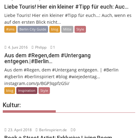
Liebe Touris! Hier ein kleiner #Tipp für euch: Auc…
Liebe Touris! Hier ein kleiner #Tipp für euch…: Auch, wenn es
auf den ersten Blick nicht...
#sms
Berlin City Guide
blog
Mitte
Style
4. Juni 2016
Philipp
1
Aus dem #Regen,dem #Untergang
entgegen.|#Berlin…
Aus dem #Regen, dem #Untergang entgegen. | #Berlin
#igberlin #berlinspiriert #blog #wiejedentag…
instagram.com/p/BGP3qpfzG5i/
blog
Inspiration
Style
Kultur:
23. April 2018
Berlinspiriert.de
0
Book a Street Artist: Exklusive Living Room