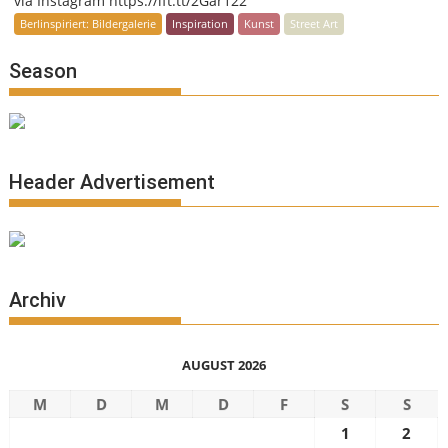
via Instagram https://ift.tt/2Gar122
Berlinspiriert: Bildergalerie
Inspiration
Kunst
Street Art
Season
Header Advertisement
Archiv
AUGUST 2026
M
D
M
D
F
S
S
1
2