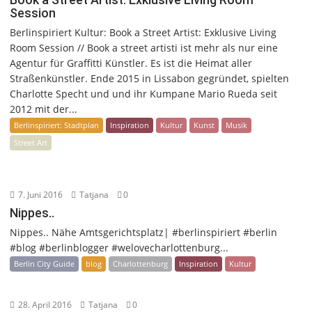
Session
Berlinspiriert Kultur: Book a Street Artist: Exklusive Living
Room Session // Book a street artisti ist mehr als nur eine
Agentur für Graffitti Künstler. Es ist die Heimat aller
Straßenkünstler. Ende 2015 in Lissabon gegründet, spielten
Charlotte Specht und und ihr Kumpane Mario Rueda seit
2012 mit der...
Berlinspiriert: Stadtplan
Inspiration
Kultur
Kunst
Musik
Street Art
7. Juni 2016
Tatjana
0
Nippes..
Nippes.. Nähe Amtsgerichtsplatz| #berlinspiriert #berlin
#blog #berlinblogger #welovecharlottenburg...
Berlin City Guide
blog
Charlottenburg
Inspiration
Kultur
28. April 2016
Tatjana
0