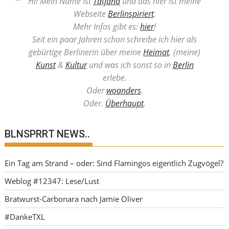
Hi! Mein Name ist
Tatjana
und das hier ist meine
Webseite
Berlinspiriert
.
Mehr Infos gibt es:
hier
!
Seit ein paar Jahren schon schreibe ich hier als
gebürtige Berlinerin über meine
Heimat
, (meine)
Kunst
&
Kultur
und was ich sonst so in
Berlin
erlebe.
Oder
woanders
.
Oder.
Überhaupt
.
BLNSPRRT NEWS..
Ein Tag am Strand – oder: Sind Flamingos eigentlich Zugvögel?
Weblog #12347: Lese/Lust
Bratwurst-Carbonara nach Jamie Oliver
#DankeTXL