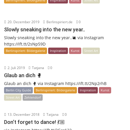
Berlinspiriert: Bildergalerie
Inspiration
Kunst
Street Art
20. Dezember 2019
Berlinspiriert.de
0
Slowly sneaking into the new year..
Slowly sneaking into the new year..🐌 via Instagram
https://ift.tt/2sNp59D
Berlinspiriert: Bildergalerie
Inspiration
Kunst
Street Art
2. Juli 2019
Tatjana
0
Glaub an dich 🥊
Glaub an dich 🥊 via Instagram https://ift.tt/2Np2rhB
Berlin City Guide
Berlinspiriert: Bildergalerie
Inspiration
Kunst
Street Art
Zehlendorf
13. Dezember 2018
Tatjana
0
Don’t forget to dance! 💃🏼