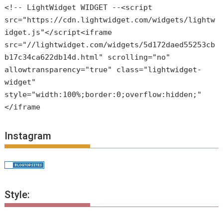
<!-- LightWidget WIDGET --<script
src="https://cdn.lightwidget.com/widgets/lightw
idget.js"</script<iframe
src="//lightwidget.com/widgets/5d172daed55253cb
b17c34ca622db14d.html" scrolling="no"
allowtransparency="true" class="lightwidget-
widget"
style="width:100%;border:0;overflow:hidden;"
</iframe
Instagram
Style: