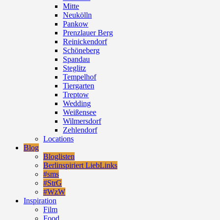
Mitte
Neukölln
Pankow
Prenzlauer Berg
Reinickendorf
Schöneberg
Spandau
Steglitz
Tempelhof
Tiergarten
Treptow
Wedding
Weißensee
Wilmersdorf
Zehlendorf
Locations
Blog
Bloglisten
Berlinspiriert LiebLinks
#sms
#StrG
#WzW
Inspiration
Film
Food