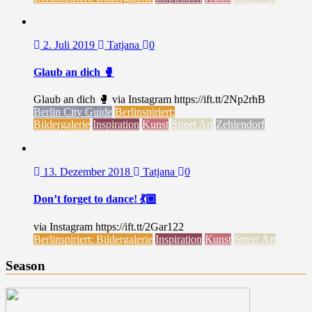
2. Juli 2019
Tatjana
0
Glaub an dich 🥊
Glaub an dich 🥊 via Instagram https://ift.tt/2Np2rhB
Berlin City Guide
Berlinspiriert:
Bildergalerie
Inspiration
Kunst
Street Art
Zehlendorf
13. Dezember 2018
Tatjana
0
Don’t forget to dance! 💃🏼
via Instagram https://ift.tt/2Gar122
Berlinspiriert: Bildergalerie
Inspiration
Kunst
Street Art
Season