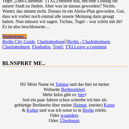
Tegel „Otto-Lilienthal“ (TXL) bleiben soll, um eine Lösung für
unsere Stadt zu finden. Aber was ist daraus geworden? Nichts.
Wartet, das stimmt nicht. Daraus ist ein Abriss-Plan geworden. Gut,
dass wir vorher noch einmal alle unsere Meinung dazu gesagt
haben. Nun müssen wir sagen: Tschau, Tegel – war schön mit dir!
Es ist also beschlossene…
Weiterlesen...
Berlin City Guide
,
Charlottenburg
Berlin - Charlottenburg
,
Charlottenburg
,
Flughafen
,
Tegel
,
TXL
Leave a comment
BLNSPRRT ME..
Hi! Mein Name ist
Tatjana
und das hier ist meine
Webseite
Berlinspiriert
.
Mehr Infos gibt es:
hier
!
Seit ein paar Jahren schon schreibe ich hier als
gebürtige Berlinerin über meine
Heimat
, (meine)
Kunst
&
Kultur
und was ich sonst so in
Berlin
erlebe.
Oder
woanders
.
Oder.
Überhaupt
.