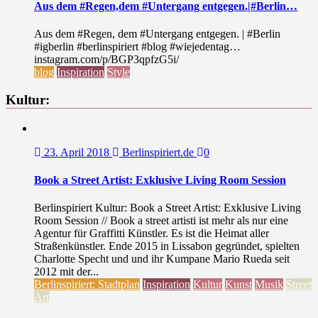
Aus dem #Regen,dem #Untergang entgegen.|#Berlin…
Aus dem #Regen, dem #Untergang entgegen. | #Berlin
#igberlin #berlinspiriert #blog #wiejedentag…
instagram.com/p/BGP3qpfzG5i/
blog
Inspiration
Style
Kultur:
23. April 2018
Berlinspiriert.de
0
Book a Street Artist: Exklusive Living Room Session
Berlinspiriert Kultur: Book a Street Artist: Exklusive Living
Room Session // Book a street artisti ist mehr als nur eine
Agentur für Graffitti Künstler. Es ist die Heimat aller
Straßenkünstler. Ende 2015 in Lissabon gegründet, spielten
Charlotte Specht und und ihr Kumpane Mario Rueda seit
2012 mit der...
Berlinspiriert: Stadtplan
Inspiration
Kultur
Kunst
Musik
Street
Art