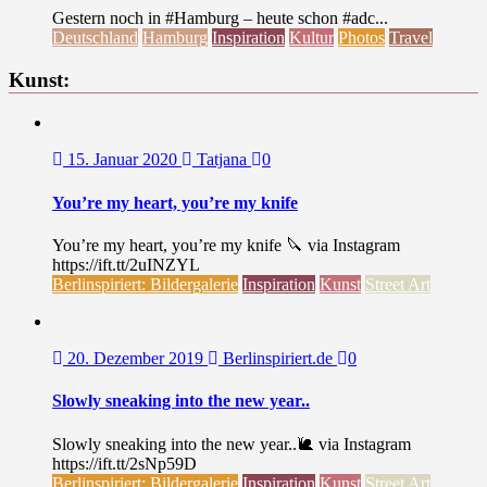
Gestern noch in #Hamburg – heute schon #adc...
Deutschland
Hamburg
Inspiration
Kultur
Photos
Travel
Kunst:
15. Januar 2020
Tatjana
0
You’re my heart, you’re my knife
You’re my heart, you’re my knife 🔪 via Instagram
https://ift.tt/2uINZYL
Berlinspiriert: Bildergalerie
Inspiration
Kunst
Street Art
20. Dezember 2019
Berlinspiriert.de
0
Slowly sneaking into the new year..
Slowly sneaking into the new year..🐌 via Instagram
https://ift.tt/2sNp59D
Berlinspiriert: Bildergalerie
Inspiration
Kunst
Street Art