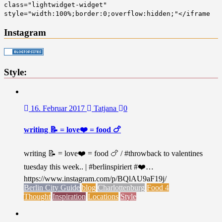
class="lightwidget-widget"
style="width:100%;border:0;overflow:hidden;"</iframe
Instagram
Style:
16. Februar 2017
Tatjana
0
writing 📝 = love❤️ = food 🍗
writing 📝 = love❤️ = food 🍗 / #throwback to valentines
tuesday this week.. | #berlinspiriert #❤️…
https://www.instagram.com/p/BQlAU9aF19j/
Berlin City Guide
blog
Charlottenburg
Food 4
Thought
Inspiration
Locations
Style