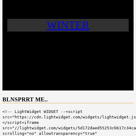
WINTER
BLNSPRRT ME..
<!-- LightWidget WIDGET --<script
src="https://cdn.lightwidget.com/widgets/lightwidget.js
</script<iframe
src="//lightwidget.com/widgets/5d172daed55253cbb17c34ca
scrolling="no" allowtransparency="true"