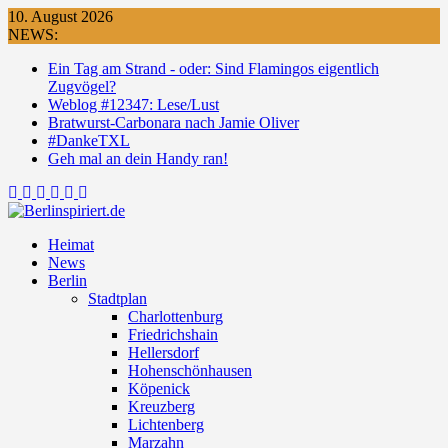
Skip
10. August 2026
to
NEWS:
content
Ein Tag am Strand - oder: Sind Flamingos eigentlich
Zugvögel?
Weblog #12347: Lese/Lust
Bratwurst-Carbonara nach Jamie Oliver
#DankeTXL
Geh mal an dein Handy ran!
Heimat
News
Berlin
Stadtplan
Charlottenburg
Friedrichshain
Hellersdorf
Hohenschönhausen
Köpenick
Kreuzberg
Lichtenberg
Marzahn