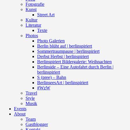
Fotografie
Kunst
Street Art
Kultur
Literatur
Texte
Photos
Photo Galerien
Berlin blüht auf | berlinspiriert
Sommertraumpause | berlinspiriert
Derbst Herbst | berlinspiriert
Berlinspiriert Bildergalerie: Weihnachten
Berlinside – Eine Autofahrt durch Berlin |
berlinspiriert
S (pree) – Bahn
BerlinseesArt | berlinspiriert
#WzW
Travel
Style
Musik
Events
About
Team
Gastblogger
Kontakt