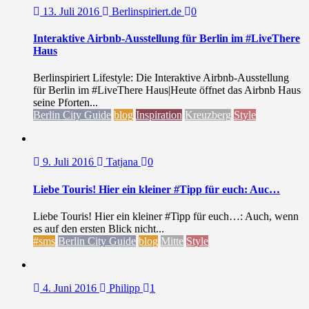
13. Juli 2016
Berlinspiriert.de
0
Interaktive Airbnb-Ausstellung für Berlin im #LiveThere
Haus
Berlinspiriert Lifestyle: Die Interaktive Airbnb-Ausstellung
für Berlin im #LiveThere Haus|Heute öffnet das Airbnb Haus
seine Pforten...
Berlin City Guide
blog
Inspiration
Kreuzberg
Style
9. Juli 2016
Tatjana
0
Liebe Touris! Hier ein kleiner #Tipp für euch: Auc…
Liebe Touris! Hier ein kleiner #Tipp für euch…: Auch, wenn
es auf den ersten Blick nicht...
#sms
Berlin City Guide
blog
Mitte
Style
4. Juni 2016
Philipp
1