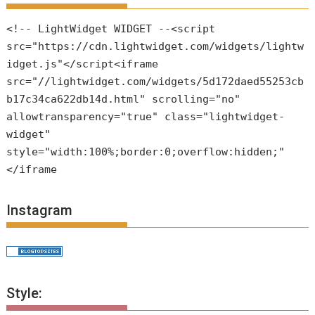
<!-- LightWidget WIDGET --<script
src="https://cdn.lightwidget.com/widgets/lightw
idget.js"</script<iframe
src="//lightwidget.com/widgets/5d172daed55253cb
b17c34ca622db14d.html" scrolling="no"
allowtransparency="true" class="lightwidget-
widget"
style="width:100%;border:0;overflow:hidden;"
</iframe
Instagram
Style: