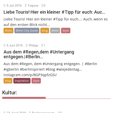
9. Juli 2016
Tatjana
0
Liebe Touris! Hier ein kleiner #Tipp für euch: Auc…
Liebe Touris! Hier ein kleiner #Tipp für euch…: Auch, wenn es
auf den ersten Blick nicht...
#sms
Berlin City Guide
blog
Mitte
Style
4. Juni 2016
Philipp
1
Aus dem #Regen,dem #Untergang
entgegen.|#Berlin…
Aus dem #Regen, dem #Untergang entgegen. | #Berlin
#igberlin #berlinspiriert #blog #wiejedentag…
instagram.com/p/BGP3qpfzG5i/
blog
Inspiration
Style
Kultur:
23. April 2018
Berlinspiriert.de
0