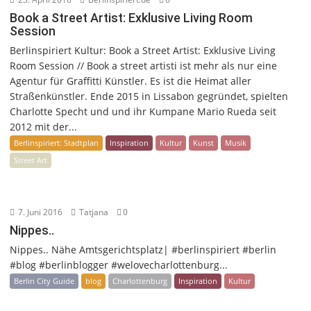
Book a Street Artist: Exklusive Living Room
Session
Berlinspiriert Kultur: Book a Street Artist: Exklusive Living
Room Session // Book a street artisti ist mehr als nur eine
Agentur für Graffitti Künstler. Es ist die Heimat aller
Straßenkünstler. Ende 2015 in Lissabon gegründet, spielten
Charlotte Specht und und ihr Kumpane Mario Rueda seit
2012 mit der...
Berlinspiriert: Stadtplan
Inspiration
Kultur
Kunst
Musik
Street Art
7. Juni 2016
Tatjana
0
Nippes..
Nippes.. Nähe Amtsgerichtsplatz| #berlinspiriert #berlin
#blog #berlinblogger #welovecharlottenburg...
Berlin City Guide
blog
Charlottenburg
Inspiration
Kultur