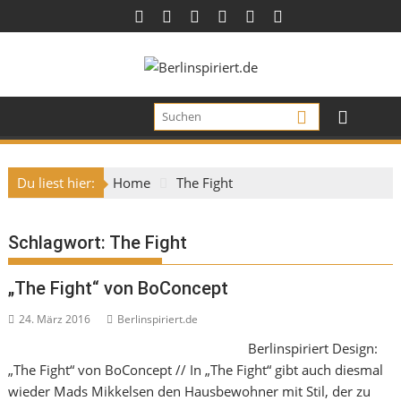
Skip
to
content
Du liest hier:
Home
The Fight
Schlagwort:
The Fight
„The Fight“ von BoConcept
24. März 2016
Berlinspiriert.de
Berlinspiriert Design:
„The Fight“ von BoConcept // In „The Fight“ gibt auch diesmal
wieder Mads Mikkelsen den Hausbewohner mit Stil, der zu