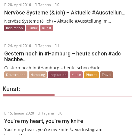
28. April 2016
Tatjana
0
Nervöse Systeme (& ich) – Aktuelle #Ausstellun…
Nervöse Systeme (& ich) – Aktuelle #Ausstellung im...
Inspiration
Kultur
Kunst
24. April 2016
Tatjana
1
Gestern noch in #Hamburg – heute schon #adc
Nachbe…
Gestern noch in #Hamburg – heute schon #adc...
Deutschland
Hamburg
Inspiration
Kultur
Photos
Travel
Kunst:
15. Januar 2020
Tatjana
0
You’re my heart, you’re my knife
You’re my heart, you’re my knife 🔪 via Instagram