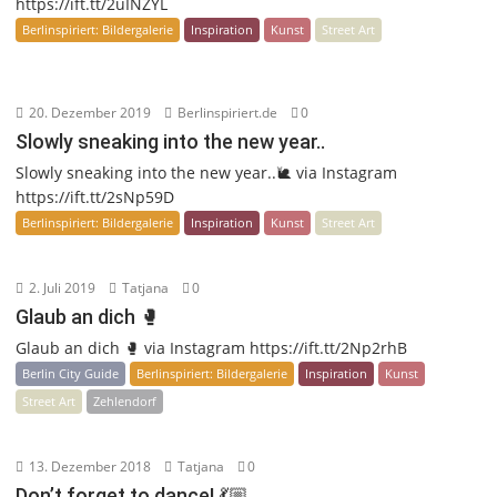
https://ift.tt/2uINZYL
Berlinspiriert: Bildergalerie
Inspiration
Kunst
Street Art
20. Dezember 2019
Berlinspiriert.de
0
Slowly sneaking into the new year..
Slowly sneaking into the new year..🐌 via Instagram
https://ift.tt/2sNp59D
Berlinspiriert: Bildergalerie
Inspiration
Kunst
Street Art
2. Juli 2019
Tatjana
0
Glaub an dich 🥊
Glaub an dich 🥊 via Instagram https://ift.tt/2Np2rhB
Berlin City Guide
Berlinspiriert: Bildergalerie
Inspiration
Kunst
Street Art
Zehlendorf
13. Dezember 2018
Tatjana
0
Don’t forget to dance! 💃🏼