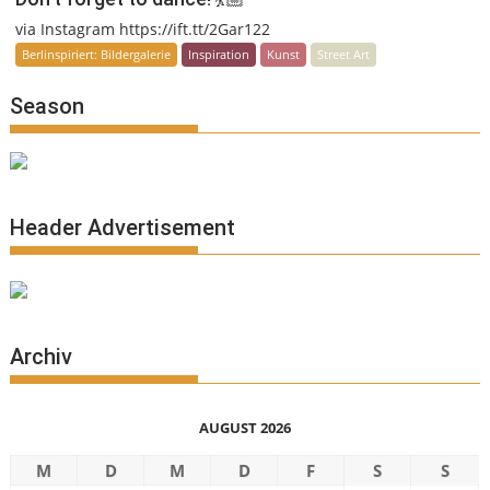
via Instagram https://ift.tt/2Gar122
Berlinspiriert: Bildergalerie
Inspiration
Kunst
Street Art
Season
Header Advertisement
Archiv
AUGUST 2026
M
D
M
D
F
S
S