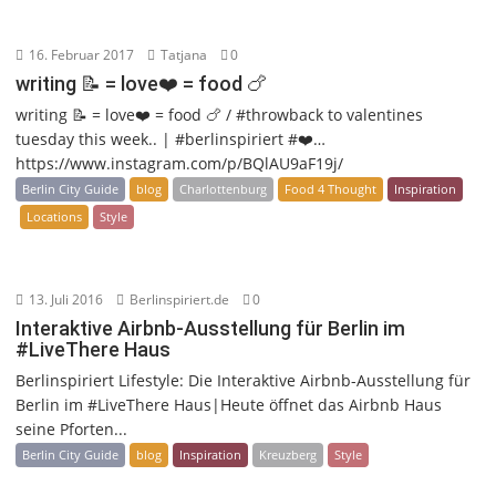
16. Februar 2017
Tatjana
0
writing 📝 = love❤️ = food 🍗
writing 📝 = love❤️ = food 🍗 / #throwback to valentines
tuesday this week.. | #berlinspiriert #❤️…
https://www.instagram.com/p/BQlAU9aF19j/
Berlin City Guide
blog
Charlottenburg
Food 4 Thought
Inspiration
Locations
Style
13. Juli 2016
Berlinspiriert.de
0
Interaktive Airbnb-Ausstellung für Berlin im
#LiveThere Haus
Berlinspiriert Lifestyle: Die Interaktive Airbnb-Ausstellung für
Berlin im #LiveThere Haus|Heute öffnet das Airbnb Haus
seine Pforten...
Berlin City Guide
blog
Inspiration
Kreuzberg
Style