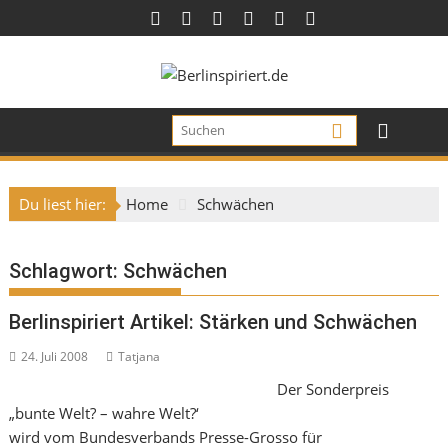
Skip
to
content
Du liest hier:
Home
Schwächen
Schlagwort:
Schwächen
Berlinspiriert Artikel: Stärken und Schwächen
24. Juli 2008
Tatjana
Der Sonderpreis
„bunte Welt? – wahre Welt?‘
wird vom Bundesverbands Presse-Grosso für