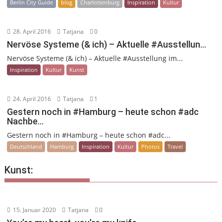
Berlin City Guide
blog
Charlottenburg
Inspiration
Kultur
28. April 2016
Tatjana
0
Nervöse Systeme (& ich) – Aktuelle #Ausstellun…
Nervöse Systeme (& ich) – Aktuelle #Ausstellung im...
Inspiration
Kultur
Kunst
24. April 2016
Tatjana
1
Gestern noch in #Hamburg – heute schon #adc
Nachbe…
Gestern noch in #Hamburg – heute schon #adc...
Deutschland
Hamburg
Inspiration
Kultur
Photos
Travel
Kunst:
15. Januar 2020
Tatjana
0