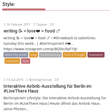
Style:
16. Februar 2017
Tatjana
0
writing 📝 = love❤️ = food 🍗
writing 📝 = love❤️ = food 🍗 / #throwback to valentines
tuesday this week.. | #berlinspiriert #❤️…
https://www.instagram.com/p/BQlAU9aF19j/
Berlin City Guide
blog
Charlottenburg
Food 4 Thought
Inspiration
Locations
Style
13. Juli 2016
Berlinspiriert.de
0
Interaktive Airbnb-Ausstellung für Berlin im
#LiveThere Haus
Berlinspiriert Lifestyle: Die Interaktive Airbnb-Ausstellung für
Berlin im #LiveThere Haus|Heute öffnet das Airbnb Haus
seine Pforten...