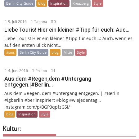
Berlin City Guide
blog
Inspiration
Kreuzberg
Style
9. Juli 2016
Tatjana
0
Liebe Touris! Hier ein kleiner #Tipp für euch: Auc…
Liebe Touris! Hier ein kleiner #Tipp für euch…: Auch, wenn es
auf den ersten Blick nicht...
#sms
Berlin City Guide
blog
Mitte
Style
4. Juni 2016
Philipp
1
Aus dem #Regen,dem #Untergang
entgegen.|#Berlin…
Aus dem #Regen, dem #Untergang entgegen. | #Berlin
#igberlin #berlinspiriert #blog #wiejedentag…
instagram.com/p/BGP3qpfzG5i/
blog
Inspiration
Style
Kultur: