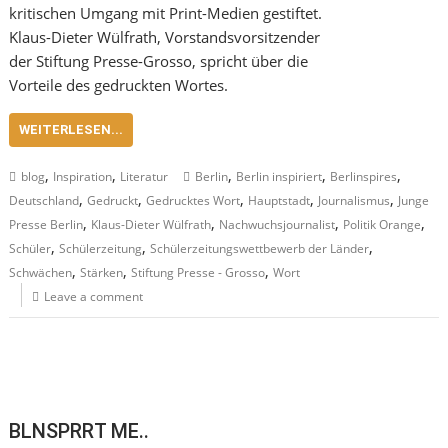
kritischen Umgang mit Print-Medien gestiftet.
Klaus-Dieter Wülfrath, Vorstandsvorsitzender
der Stiftung Presse-Grosso, spricht über die
Vorteile des gedruckten Wortes.
WEITERLESEN...
,
,
,
,
,
blog
Inspiration
Literatur
Berlin
Berlin inspiriert
Berlinspires
,
,
,
,
,
Deutschland
Gedruckt
Gedrucktes Wort
Hauptstadt
Journalismus
Junge
,
,
,
,
Presse Berlin
Klaus-Dieter Wülfrath
Nachwuchsjournalist
Politik Orange
,
,
,
Schüler
Schülerzeitung
Schülerzeitungswettbewerb der Länder
,
,
,
Schwächen
Stärken
Stiftung Presse - Grosso
Wort
Leave a comment
BLNSPRRT ME..