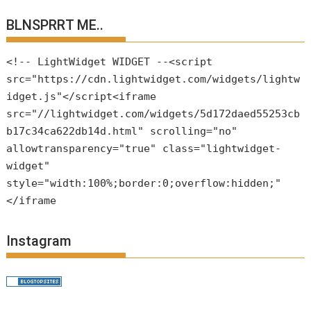
BLNSPRRT ME..
<!-- LightWidget WIDGET --<script
src="https://cdn.lightwidget.com/widgets/lightw
idget.js"</script<iframe
src="//lightwidget.com/widgets/5d172daed55253cb
b17c34ca622db14d.html" scrolling="no"
allowtransparency="true" class="lightwidget-
widget"
style="width:100%;border:0;overflow:hidden;"
</iframe
Instagram