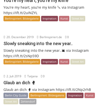
You’re my heart, you’re my knife
You’re my heart, you’re my knife 🔪 via Instagram
https://ift.tt/2uINZYL
Berlinspiriert: Bildergalerie
Inspiration
Kunst
Street Art
20. Dezember 2019
Berlinspiriert.de
0
Slowly sneaking into the new year..
Slowly sneaking into the new year..🐌 via Instagram
https://ift.tt/2sNp59D
Berlinspiriert: Bildergalerie
Inspiration
Kunst
Street Art
2. Juli 2019
Tatjana
0
Glaub an dich 🥊
Glaub an dich 🥊 via Instagram https://ift.tt/2Np2rhB
Berlin City Guide
Berlinspiriert: Bildergalerie
Inspiration
Kunst
Street Art
Zehlendorf