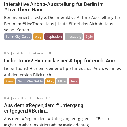
Interaktive Airbnb-Ausstellung für Berlin im
#LiveThere Haus
Berlinspiriert Lifestyle: Die Interaktive Airbnb-Ausstellung für
Berlin im #LiveThere Haus|Heute öffnet das Airbnb Haus
seine Pforten...
Berlin City Guide
blog
Inspiration
Kreuzberg
Style
9. Juli 2016
Tatjana
0
Liebe Touris! Hier ein kleiner #Tipp für euch: Auc…
Liebe Touris! Hier ein kleiner #Tipp für euch…: Auch, wenn es
auf den ersten Blick nicht...
#sms
Berlin City Guide
blog
Mitte
Style
4. Juni 2016
Philipp
1
Aus dem #Regen,dem #Untergang
entgegen.|#Berlin…
Aus dem #Regen, dem #Untergang entgegen. | #Berlin
#igberlin #berlinspiriert #blog #wiejedentag…