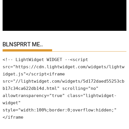
BLNSPRRT ME..
<!-- LightWidget WIDGET --<script
src="https://cdn.lightwidget.com/widgets/lightw
idget.js"</script<iframe
src="//lightwidget.com/widgets/5d172daed55253cb
b17c34ca622db14d.html" scrolling="no"
allowtransparency="true" class="lightwidget-
widget"
style="width:100%;border:0;overflow:hidden;"
</iframe