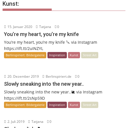
Kunst:
15. Januar 2020
Tatjana
0
You’re my heart, you’re my knife
You’re my heart, you’re my knife 🔪 via Instagram
https://ift.tt/2uINZYL
Berlinspiriert: Bildergalerie
Inspiration
Kunst
Street Art
20. Dezember 2019
Berlinspiriert.de
0
Slowly sneaking into the new year..
Slowly sneaking into the new year..🐌 via Instagram
https://ift.tt/2sNp59D
Berlinspiriert: Bildergalerie
Inspiration
Kunst
Street Art
2. Juli 2019
Tatjana
0