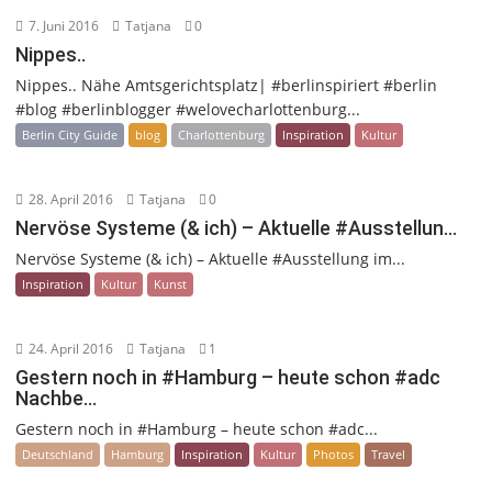
7. Juni 2016
Tatjana
0
Nippes..
Nippes.. Nähe Amtsgerichtsplatz| #berlinspiriert #berlin
#blog #berlinblogger #welovecharlottenburg...
Berlin City Guide
blog
Charlottenburg
Inspiration
Kultur
28. April 2016
Tatjana
0
Nervöse Systeme (& ich) – Aktuelle #Ausstellun…
Nervöse Systeme (& ich) – Aktuelle #Ausstellung im...
Inspiration
Kultur
Kunst
24. April 2016
Tatjana
1
Gestern noch in #Hamburg – heute schon #adc
Nachbe…
Gestern noch in #Hamburg – heute schon #adc...
Deutschland
Hamburg
Inspiration
Kultur
Photos
Travel