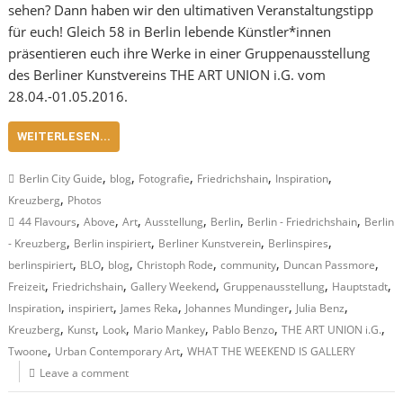
sehen? Dann haben wir den ultimativen Veranstaltungstipp
für euch! Gleich 58 in Berlin lebende Künstler*innen
präsentieren euch ihre Werke in einer Gruppenausstellung
des Berliner Kunstvereins THE ART UNION i.G. vom
28.04.-01.05.2016.
WEITERLESEN...
,
,
,
,
,
Berlin City Guide
blog
Fotografie
Friedrichshain
Inspiration
,
Kreuzberg
Photos
,
,
,
,
,
,
44 Flavours
Above
Art
Ausstellung
Berlin
Berlin - Friedrichshain
Berlin
,
,
,
,
- Kreuzberg
Berlin inspiriert
Berliner Kunstverein
Berlinspires
,
,
,
,
,
,
berlinspiriert
BLO
blog
Christoph Rode
community
Duncan Passmore
,
,
,
,
,
Freizeit
Friedrichshain
Gallery Weekend
Gruppenausstellung
Hauptstadt
,
,
,
,
,
Inspiration
inspiriert
James Reka
Johannes Mundinger
Julia Benz
,
,
,
,
,
,
Kreuzberg
Kunst
Look
Mario Mankey
Pablo Benzo
THE ART UNION i.G.
,
,
Twoone
Urban Contemporary Art
WHAT THE WEEKEND IS GALLERY
Leave a comment