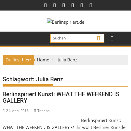
Skip
to
content
Du liest hier:
Home
Julia Benz
Schlagwort:
Julia Benz
Berlinspiriert Kunst: WHAT THE WEEKEND IS
GALLERY
21. April 2016
Tatjana
Berlinspiriert Kunst:
WHAT THE WEEKEND IS GALLERY // Ihr wollt Berliner Künstler