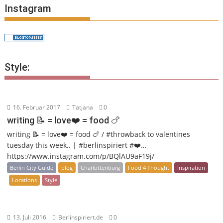
Instagram
Style:
16. Februar 2017
Tatjana
0
writing 📝 = love❤️ = food 🍗
writing 📝 = love❤️ = food 🍗 / #throwback to valentines
tuesday this week.. | #berlinspiriert #❤️…
https://www.instagram.com/p/BQlAU9aF19j/
Berlin City Guide
blog
Charlottenburg
Food 4 Thought
Inspiration
Locations
Style
13. Juli 2016
Berlinspiriert.de
0