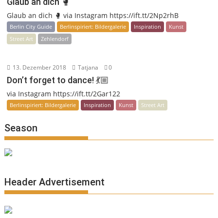
Glaub an dich 🥊
Glaub an dich 🥊 via Instagram https://ift.tt/2Np2rhB
Berlin City Guide
Berlinspiriert: Bildergalerie
Inspiration
Kunst
Street Art
Zehlendorf
13. Dezember 2018
Tatjana
0
Don’t forget to dance! 💃🏼
via Instagram https://ift.tt/2Gar122
Berlinspiriert: Bildergalerie
Inspiration
Kunst
Street Art
Season
Header Advertisement