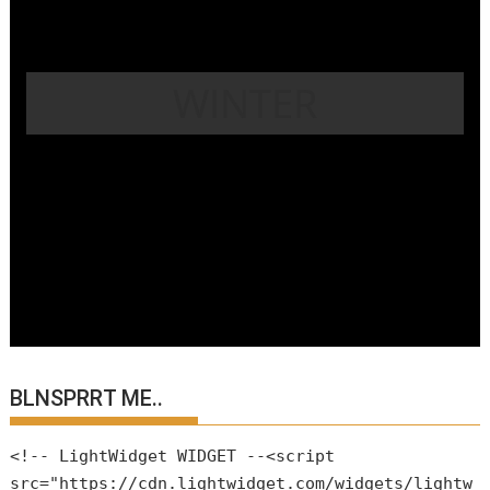
WINTER
BLNSPRRT ME..
<!-- LightWidget WIDGET --<script
src="https://cdn.lightwidget.com/widgets/lightw