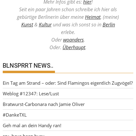
Mehr Infos gibt es:
hier
!
Seit ein paar Jahren schon schreibe ich hier als
gebürtige Berlinerin über meine
Heimat
, (meine)
Kunst
&
Kultur
und was ich sonst so in
Berlin
erlebe.
Oder
woanders
.
Oder.
Überhaupt
.
BLNSPRRT NEWS..
Ein Tag am Strand – oder: Sind Flamingos eigentlich Zugvögel?
Weblog #12347: Lese/Lust
Bratwurst-Carbonara nach Jamie Oliver
#DankeTXL
Geh mal an dein Handy ran!
sry, have been busy..