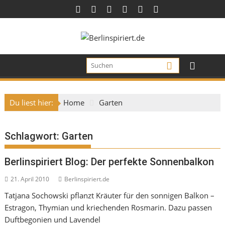
Skip
to
content
Du liest hier:
Home
Garten
Schlagwort:
Garten
Berlinspiriert Blog: Der perfekte Sonnenbalkon
21. April 2010
Berlinspiriert.de
Tatjana Sochowski pflanzt Kräuter für den sonnigen Balkon –
Estragon, Thymian und kriechenden Rosmarin. Dazu passen
Duftbegonien und Lavendel