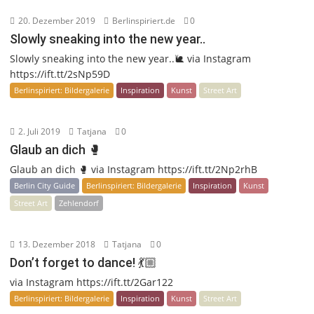
20. Dezember 2019
Berlinspiriert.de
0
Slowly sneaking into the new year..
Slowly sneaking into the new year..🐌 via Instagram
https://ift.tt/2sNp59D
Berlinspiriert: Bildergalerie
Inspiration
Kunst
Street Art
2. Juli 2019
Tatjana
0
Glaub an dich 🥊
Glaub an dich 🥊 via Instagram https://ift.tt/2Np2rhB
Berlin City Guide
Berlinspiriert: Bildergalerie
Inspiration
Kunst
Street Art
Zehlendorf
13. Dezember 2018
Tatjana
0
Don’t forget to dance! 💃🏼
via Instagram https://ift.tt/2Gar122
Berlinspiriert: Bildergalerie
Inspiration
Kunst
Street Art