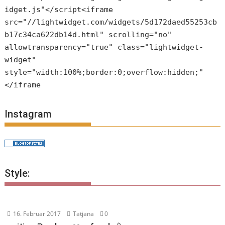
idget.js"</script<iframe
src="//lightwidget.com/widgets/5d172daed55253cb
b17c34ca622db14d.html" scrolling="no"
allowtransparency="true" class="lightwidget-
widget"
style="width:100%;border:0;overflow:hidden;"
</iframe
Instagram
Style:
16. Februar 2017
Tatjana
0