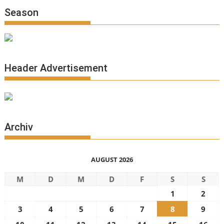
Season
Header Advertisement
Archiv
AUGUST 2026
M
D
M
D
F
S
S
1
2
3
4
5
6
7
8
9