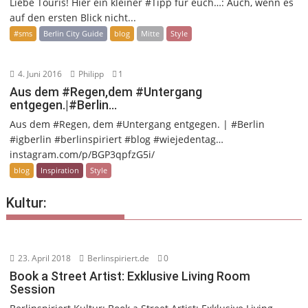
Liebe Touris! Hier ein kleiner #Tipp für euch…: Auch, wenn es
auf den ersten Blick nicht...
#sms
Berlin City Guide
blog
Mitte
Style
4. Juni 2016
Philipp
1
Aus dem #Regen,dem #Untergang
entgegen.|#Berlin…
Aus dem #Regen, dem #Untergang entgegen. | #Berlin
#igberlin #berlinspiriert #blog #wiejedentag…
instagram.com/p/BGP3qpfzG5i/
blog
Inspiration
Style
Kultur:
23. April 2018
Berlinspiriert.de
0
Book a Street Artist: Exklusive Living Room
Session