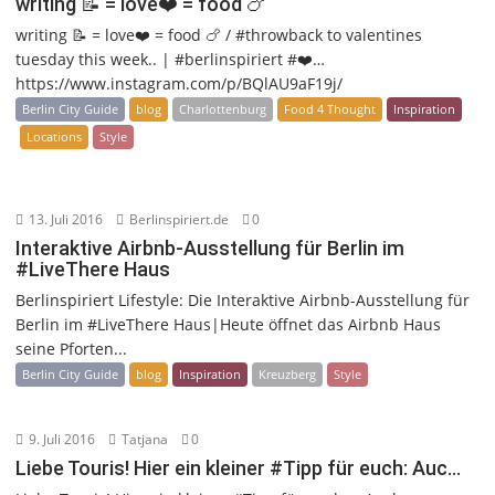
writing 📝 = love❤️ = food 🍗
writing 📝 = love❤️ = food 🍗 / #throwback to valentines
tuesday this week.. | #berlinspiriert #❤️…
https://www.instagram.com/p/BQlAU9aF19j/
Berlin City Guide
blog
Charlottenburg
Food 4 Thought
Inspiration
Locations
Style
13. Juli 2016
Berlinspiriert.de
0
Interaktive Airbnb-Ausstellung für Berlin im
#LiveThere Haus
Berlinspiriert Lifestyle: Die Interaktive Airbnb-Ausstellung für
Berlin im #LiveThere Haus|Heute öffnet das Airbnb Haus
seine Pforten...
Berlin City Guide
blog
Inspiration
Kreuzberg
Style
9. Juli 2016
Tatjana
0
Liebe Touris! Hier ein kleiner #Tipp für euch: Auc…