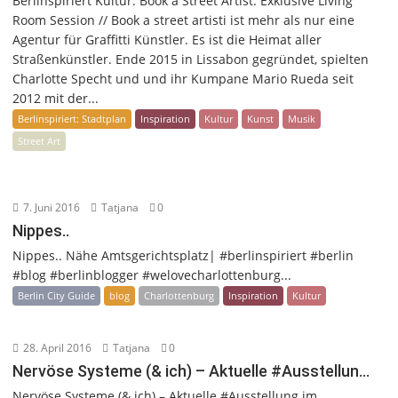
Berlinspiriert Kultur: Book a Street Artist: Exklusive Living
Room Session // Book a street artisti ist mehr als nur eine
Agentur für Graffitti Künstler. Es ist die Heimat aller
Straßenkünstler. Ende 2015 in Lissabon gegründet, spielten
Charlotte Specht und und ihr Kumpane Mario Rueda seit
2012 mit der...
Berlinspiriert: Stadtplan
Inspiration
Kultur
Kunst
Musik
Street Art
7. Juni 2016
Tatjana
0
Nippes..
Nippes.. Nähe Amtsgerichtsplatz| #berlinspiriert #berlin
#blog #berlinblogger #welovecharlottenburg...
Berlin City Guide
blog
Charlottenburg
Inspiration
Kultur
28. April 2016
Tatjana
0
Nervöse Systeme (& ich) – Aktuelle #Ausstellun…
Nervöse Systeme (& ich) – Aktuelle #Ausstellung im...