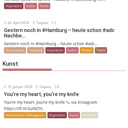
Inspiration
Kultur
Kunst
24. April 2016
Tatjana
1
Gestern noch in #Hamburg – heute schon #adc
Nachbe…
Gestern noch in #Hamburg – heute schon #adc...
Deutschland
Hamburg
Inspiration
Kultur
Photos
Travel
Kunst:
15. Januar 2020
Tatjana
0
You’re my heart, you’re my knife
You’re my heart, you’re my knife 🔪 via Instagram
https://ift.tt/2uINZYL
Berlinspiriert: Bildergalerie
Inspiration
Kunst
Street Art