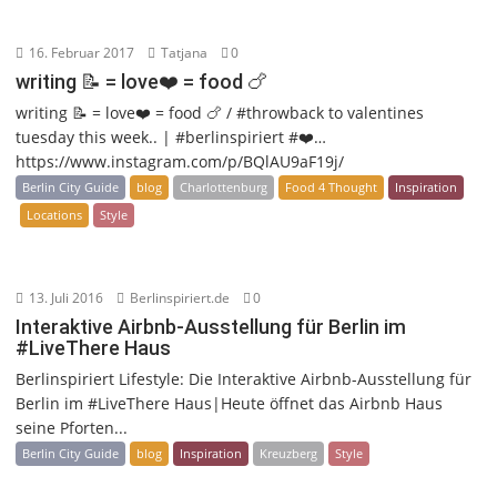
16. Februar 2017
Tatjana
0
writing 📝 = love❤️ = food 🍗
writing 📝 = love❤️ = food 🍗 / #throwback to valentines
tuesday this week.. | #berlinspiriert #❤️…
https://www.instagram.com/p/BQlAU9aF19j/
Berlin City Guide
blog
Charlottenburg
Food 4 Thought
Inspiration
Locations
Style
13. Juli 2016
Berlinspiriert.de
0
Interaktive Airbnb-Ausstellung für Berlin im
#LiveThere Haus
Berlinspiriert Lifestyle: Die Interaktive Airbnb-Ausstellung für
Berlin im #LiveThere Haus|Heute öffnet das Airbnb Haus
seine Pforten...
Berlin City Guide
blog
Inspiration
Kreuzberg
Style