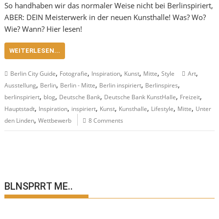
So handhaben wir das normaler Weise nicht bei Berlinspiriert,
ABER: DEIN Meisterwerk in der neuen Kunsthalle! Was? Wo?
Wie? Wann? Hier lesen!
WEITERLESEN...
,
,
,
,
,
,
Berlin City Guide
Fotografie
Inspiration
Kunst
Mitte
Style
Art
,
,
,
,
,
Ausstellung
Berlin
Berlin - Mitte
Berlin inspiriert
Berlinspires
,
,
,
,
,
berlinspiriert
blog
Deutsche Bank
Deutsche Bank KunstHalle
Freizeit
,
,
,
,
,
,
,
Hauptstadt
Inspiration
inspiriert
Kunst
Kunsthalle
Lifestyle
Mitte
Unter
,
den Linden
Wettbewerb
8 Comments
BLNSPRRT ME..