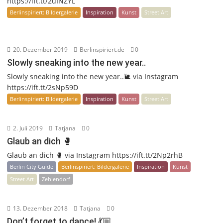
https://ift.tt/2uINZYL
Berlinspiriert: Bildergalerie
Inspiration
Kunst
Street Art
20. Dezember 2019
Berlinspiriert.de
0
Slowly sneaking into the new year..
Slowly sneaking into the new year..🐌 via Instagram
https://ift.tt/2sNp59D
Berlinspiriert: Bildergalerie
Inspiration
Kunst
Street Art
2. Juli 2019
Tatjana
0
Glaub an dich 🥊
Glaub an dich 🥊 via Instagram https://ift.tt/2Np2rhB
Berlin City Guide
Berlinspiriert: Bildergalerie
Inspiration
Kunst
Street Art
Zehlendorf
13. Dezember 2018
Tatjana
0
Don’t forget to dance! 💃🏼