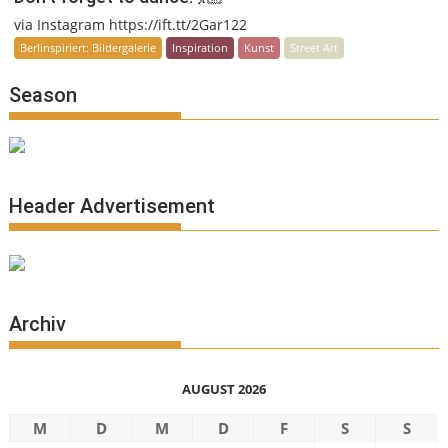
via Instagram https://ift.tt/2Gar122
Berlinspiriert: Bildergalerie
Inspiration
Kunst
Street Art
Season
Header Advertisement
Archiv
AUGUST 2026
M
D
M
D
F
S
S