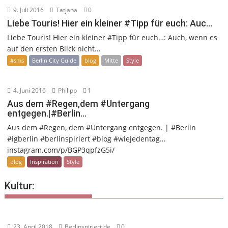
9. Juli 2016
Tatjana
0
Liebe Touris! Hier ein kleiner #Tipp für euch: Auc…
Liebe Touris! Hier ein kleiner #Tipp für euch…: Auch, wenn es
auf den ersten Blick nicht...
#sms
Berlin City Guide
blog
Mitte
Style
4. Juni 2016
Philipp
1
Aus dem #Regen,dem #Untergang
entgegen.|#Berlin…
Aus dem #Regen, dem #Untergang entgegen. | #Berlin
#igberlin #berlinspiriert #blog #wiejedentag…
instagram.com/p/BGP3qpfzG5i/
blog
Inspiration
Style
Kultur:
23. April 2018
Berlinspiriert.de
0