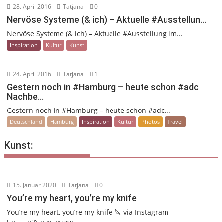
28. April 2016
Tatjana
0
Nervöse Systeme (& ich) – Aktuelle #Ausstellun…
Nervöse Systeme (& ich) – Aktuelle #Ausstellung im...
Inspiration
Kultur
Kunst
24. April 2016
Tatjana
1
Gestern noch in #Hamburg – heute schon #adc
Nachbe…
Gestern noch in #Hamburg – heute schon #adc...
Deutschland
Hamburg
Inspiration
Kultur
Photos
Travel
Kunst:
15. Januar 2020
Tatjana
0
You’re my heart, you’re my knife
You’re my heart, you’re my knife 🔪 via Instagram