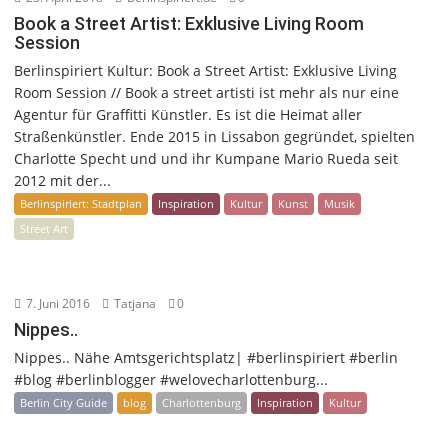
Book a Street Artist: Exklusive Living Room
Session
Berlinspiriert Kultur: Book a Street Artist: Exklusive Living
Room Session // Book a street artisti ist mehr als nur eine
Agentur für Graffitti Künstler. Es ist die Heimat aller
Straßenkünstler. Ende 2015 in Lissabon gegründet, spielten
Charlotte Specht und und ihr Kumpane Mario Rueda seit
2012 mit der...
Berlinspiriert: Stadtplan
Inspiration
Kultur
Kunst
Musik
Street Art
7. Juni 2016
Tatjana
0
Nippes..
Nippes.. Nähe Amtsgerichtsplatz| #berlinspiriert #berlin
#blog #berlinblogger #welovecharlottenburg...
Berlin City Guide
blog
Charlottenburg
Inspiration
Kultur