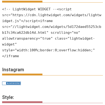
<!-- LightWidget WIDGET --<script
src="https://cdn.lightwidget.com/widgets/lightw
idget.js"</script<iframe
src="//lightwidget.com/widgets/5d172daed55253cb
b17c34ca622db14d.html" scrolling="no"
allowtransparency="true" class="lightwidget-
widget"
style="width:100%;border:0;overflow:hidden;"
</iframe
Instagram
Style: