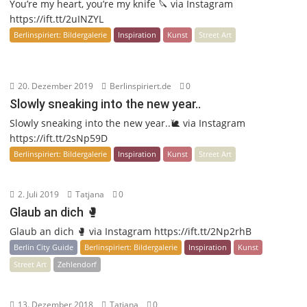
You’re my heart, you’re my knife 🔪 via Instagram
https://ift.tt/2uINZYL
Berlinspiriert: Bildergalerie
Inspiration
Kunst
Street Art
20. Dezember 2019
Berlinspiriert.de
0
Slowly sneaking into the new year..
Slowly sneaking into the new year..🐌 via Instagram
https://ift.tt/2sNp59D
Berlinspiriert: Bildergalerie
Inspiration
Kunst
Street Art
2. Juli 2019
Tatjana
0
Glaub an dich 🥊
Glaub an dich 🥊 via Instagram https://ift.tt/2Np2rhB
Berlin City Guide
Berlinspiriert: Bildergalerie
Inspiration
Kunst
Street Art
Zehlendorf
13. Dezember 2018
Tatjana
0