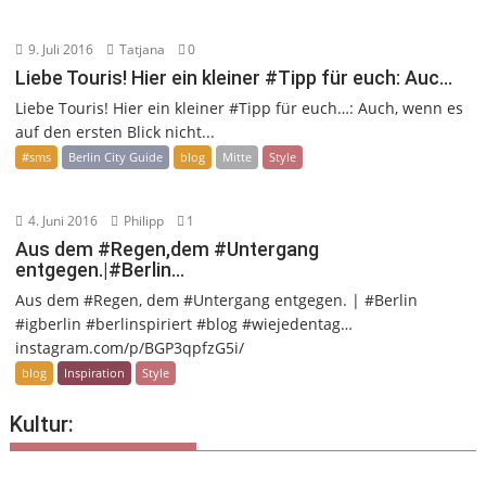
9. Juli 2016
Tatjana
0
Liebe Touris! Hier ein kleiner #Tipp für euch: Auc…
Liebe Touris! Hier ein kleiner #Tipp für euch…: Auch, wenn es
auf den ersten Blick nicht...
#sms
Berlin City Guide
blog
Mitte
Style
4. Juni 2016
Philipp
1
Aus dem #Regen,dem #Untergang
entgegen.|#Berlin…
Aus dem #Regen, dem #Untergang entgegen. | #Berlin
#igberlin #berlinspiriert #blog #wiejedentag…
instagram.com/p/BGP3qpfzG5i/
blog
Inspiration
Style
Kultur: