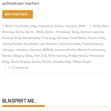
aufmerksam machen!
WEITERLESEN...
,
,
,
,
,
,
Berlin City Guide
blog
Inspiration
Kultur
Literatur
Mitte
2016
Alina
,
,
,
,
Bronsky
Berlin
Berlin - Mitte
Berlin - Prenzlauer Berg
Berliner Literatur
,
,
,
,
,
,
Festival
Birgit Vanderbeke
Erica Jong
Festival
Frank Witzel
Frannz Club
,
,
,
,
Georg Büchner Buchladen
Jan Böttcher
Kristina Schilke
Kulturbrauerei
,
,
,
,
,
Lifestyle
Literatur
Literatur: BERLIN
Literatur:Berlin
Marion Poschmann
,
,
,
,
,
Markus Berges
Mitte
Nell Zink
Peter Stamm
Philipp Felsch
Prenzlauer
,
,
,
,
Berg
Rasha Khayat
Sascha Macht
Vendela Vida
William Boyd
2 Comments
BLNSPRRT ME..