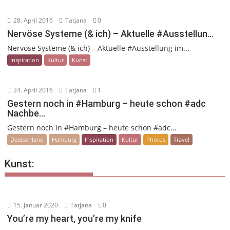
28. April 2016
Tatjana
0
Nervöse Systeme (& ich) – Aktuelle #Ausstellun…
Nervöse Systeme (& ich) – Aktuelle #Ausstellung im...
Inspiration
Kultur
Kunst
24. April 2016
Tatjana
1
Gestern noch in #Hamburg – heute schon #adc
Nachbe…
Gestern noch in #Hamburg – heute schon #adc...
Deutschland
Hamburg
Inspiration
Kultur
Photos
Travel
Kunst:
15. Januar 2020
Tatjana
0
You’re my heart, you’re my knife