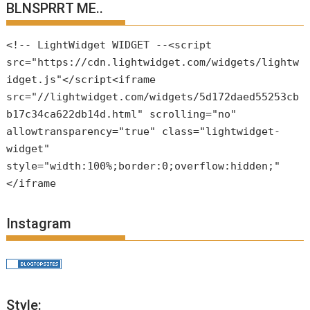
BLNSPRRT ME..
<!-- LightWidget WIDGET --<script
src="https://cdn.lightwidget.com/widgets/lightw
idget.js"</script<iframe
src="//lightwidget.com/widgets/5d172daed55253cb
b17c34ca622db14d.html" scrolling="no"
allowtransparency="true" class="lightwidget-
widget"
style="width:100%;border:0;overflow:hidden;"
</iframe
Instagram
Style: