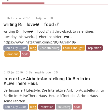
16. Februar 2017
Tatjana
0
writing 📝 = love❤️ = food 🍗
writing 📝 = love❤️ = food 🍗 / #throwback to valentines
tuesday this week.. | #berlinspiriert #❤️…
https://www.instagram.com/p/BQlAU9aF19j/
Berlin City Guide
blog
Charlottenburg
Food 4 Thought
Inspiration
Locations
Style
13. Juli 2016
Berlinspiriert.de
0
Interaktive Airbnb-Ausstellung für Berlin im
#LiveThere Haus
Berlinspiriert Lifestyle: Die Interaktive Airbnb-Ausstellung für
Berlin im #LiveThere Haus|Heute öffnet das Airbnb Haus
seine Pforten...
Berlin City Guide
blog
Inspiration
Kreuzberg
Style