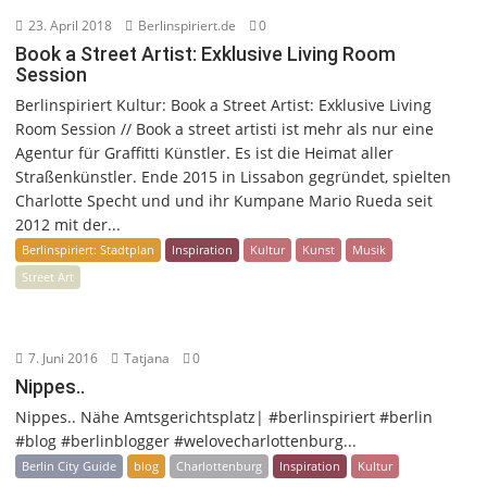
23. April 2018
Berlinspiriert.de
0
Book a Street Artist: Exklusive Living Room
Session
Berlinspiriert Kultur: Book a Street Artist: Exklusive Living
Room Session // Book a street artisti ist mehr als nur eine
Agentur für Graffitti Künstler. Es ist die Heimat aller
Straßenkünstler. Ende 2015 in Lissabon gegründet, spielten
Charlotte Specht und und ihr Kumpane Mario Rueda seit
2012 mit der...
Berlinspiriert: Stadtplan
Inspiration
Kultur
Kunst
Musik
Street Art
7. Juni 2016
Tatjana
0
Nippes..
Nippes.. Nähe Amtsgerichtsplatz| #berlinspiriert #berlin
#blog #berlinblogger #welovecharlottenburg...
Berlin City Guide
blog
Charlottenburg
Inspiration
Kultur