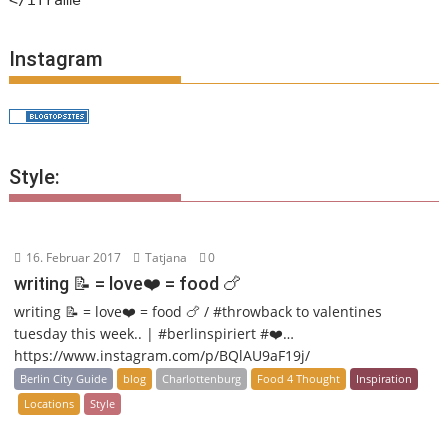
</iframe
Instagram
Style:
16. Februar 2017
Tatjana
0
writing 📝 = love❤️ = food 🍗
writing 📝 = love❤️ = food 🍗 / #throwback to valentines
tuesday this week.. | #berlinspiriert #❤️…
https://www.instagram.com/p/BQlAU9aF19j/
Berlin City Guide
blog
Charlottenburg
Food 4 Thought
Inspiration
Locations
Style