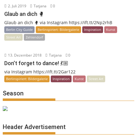
2. Juli 2019
Tatjana
0
Glaub an dich 🥊
Glaub an dich 🥊 via Instagram https://ift.tt/2Np2rhB
Berlin City Guide
Berlinspiriert: Bildergalerie
Inspiration
Kunst
Street Art
Zehlendorf
13. Dezember 2018
Tatjana
0
Don’t forget to dance! 💃🏼
via Instagram https://ift.tt/2Gar122
Berlinspiriert: Bildergalerie
Inspiration
Kunst
Street Art
Season
Header Advertisement