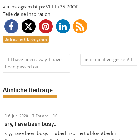
via Instagram https://ift.tt/35IP0OE
Teile deine Inspiration:
Berlinspiriert: Bildergalerie
Beitragsnavigation
I have been away, I have
Liebe nicht vergessen!
been passed out..
Ähnliche Beiträge
6. Juni 2020
Tatjana
0
sry, have been busy..
sry, have been busy.. | #berlinspiriert #blog #berlin