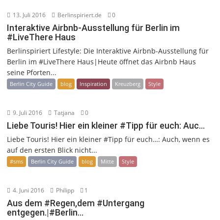
13. Juli 2016
Berlinspiriert.de
0
Interaktive Airbnb-Ausstellung für Berlin im
#LiveThere Haus
Berlinspiriert Lifestyle: Die Interaktive Airbnb-Ausstellung für
Berlin im #LiveThere Haus|Heute öffnet das Airbnb Haus
seine Pforten...
Berlin City Guide
blog
Inspiration
Kreuzberg
Style
9. Juli 2016
Tatjana
0
Liebe Touris! Hier ein kleiner #Tipp für euch: Auc…
Liebe Touris! Hier ein kleiner #Tipp für euch…: Auch, wenn es
auf den ersten Blick nicht...
#sms
Berlin City Guide
blog
Mitte
Style
4. Juni 2016
Philipp
1
Aus dem #Regen,dem #Untergang
entgegen.|#Berlin…