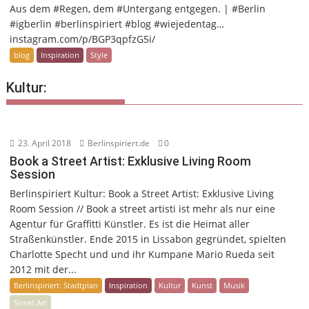
Aus dem #Regen, dem #Untergang entgegen. | #Berlin
#igberlin #berlinspiriert #blog #wiejedentag…
instagram.com/p/BGP3qpfzG5i/
blog
Inspiration
Style
Kultur:
23. April 2018
Berlinspiriert.de
0
Book a Street Artist: Exklusive Living Room
Session
Berlinspiriert Kultur: Book a Street Artist: Exklusive Living
Room Session // Book a street artisti ist mehr als nur eine
Agentur für Graffitti Künstler. Es ist die Heimat aller
Straßenkünstler. Ende 2015 in Lissabon gegründet, spielten
Charlotte Specht und und ihr Kumpane Mario Rueda seit
2012 mit der...
Berlinspiriert: Stadtplan
Inspiration
Kultur
Kunst
Musik
Street Art