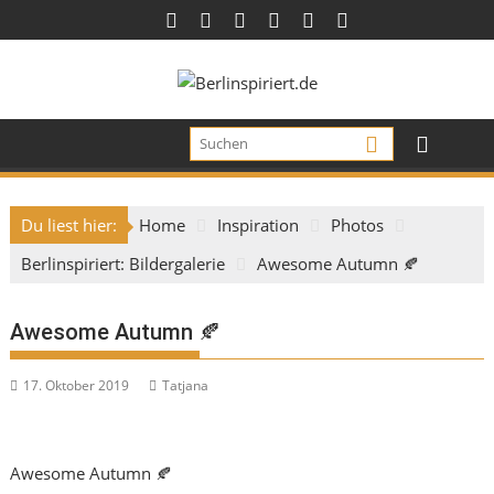
Skip
to
content
Du liest hier:
Home
Inspiration
Photos
Berlinspiriert: Bildergalerie
Awesome Autumn 🍂
Awesome Autumn 🍂
17. Oktober 2019
Tatjana
Awesome Autumn 🍂