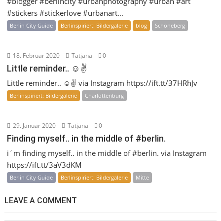
#blogger #berlincity #urbanphotography #urban #art
#stickers #stickerlove #urbanart...
Berlin City Guide
Berlinspiriert: Bildergalerie
blog
Schöneberg
18. Februar 2020
Tatjana
0
Little reminder.. ☺️✌️
Little reminder.. ☺️✌️ via Instagram https://ift.tt/37HRhJv
Berlinspiriert: Bildergalerie
Charlottenburg
29. Januar 2020
Tatjana
0
Finding myself.. in the middle of #berlin.
i´m finding myself.. in the middle of #berlin. via Instagram
https://ift.tt/3aV3dKM
Berlin City Guide
Berlinspiriert: Bildergalerie
Mitte
LEAVE A COMMENT