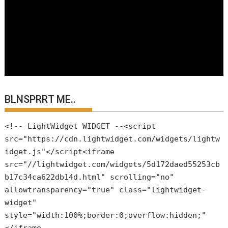
BLNSPRRT ME..
<!-- LightWidget WIDGET --<script
src="https://cdn.lightwidget.com/widgets/lightw
idget.js"</script<iframe
src="//lightwidget.com/widgets/5d172daed55253cb
b17c34ca622db14d.html" scrolling="no"
allowtransparency="true" class="lightwidget-
widget"
style="width:100%;border:0;overflow:hidden;"