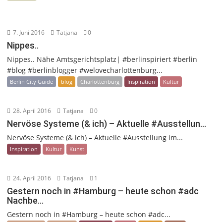
7. Juni 2016
Tatjana
0
Nippes..
Nippes.. Nähe Amtsgerichtsplatz| #berlinspiriert #berlin
#blog #berlinblogger #welovecharlottenburg...
Berlin City Guide
blog
Charlottenburg
Inspiration
Kultur
28. April 2016
Tatjana
0
Nervöse Systeme (& ich) – Aktuelle #Ausstellun…
Nervöse Systeme (& ich) – Aktuelle #Ausstellung im...
Inspiration
Kultur
Kunst
24. April 2016
Tatjana
1
Gestern noch in #Hamburg – heute schon #adc
Nachbe…
Gestern noch in #Hamburg – heute schon #adc...