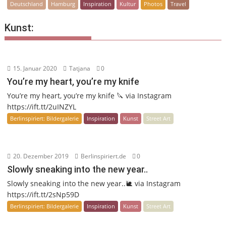
Deutschland
Hamburg
Inspiration
Kultur
Photos
Travel
Kunst:
15. Januar 2020
Tatjana
0
You’re my heart, you’re my knife
You’re my heart, you’re my knife 🔪 via Instagram
https://ift.tt/2uINZYL
Berlinspiriert: Bildergalerie
Inspiration
Kunst
Street Art
20. Dezember 2019
Berlinspiriert.de
0
Slowly sneaking into the new year..
Slowly sneaking into the new year..🐌 via Instagram
https://ift.tt/2sNp59D
Berlinspiriert: Bildergalerie
Inspiration
Kunst
Street Art