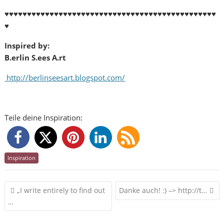
♥♥♥♥♥♥♥♥♥♥♥♥♥♥♥♥♥♥♥♥♥♥♥♥♥♥♥♥♥♥♥♥♥♥♥♥♥♥♥♥♥♥♥♥♥♥♥
♥
Inspired by:
B.erlin S.ees A.rt
http://berlinseesart.blogspot.com/
Teile deine Inspiration:
Inspiration
Beitragsnavigation
„I write entirely to find out
Danke auch! :) –> http://t…
…