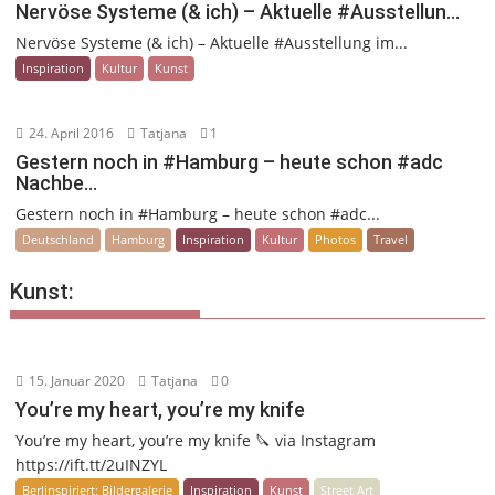
Nervöse Systeme (& ich) – Aktuelle #Ausstellun…
Nervöse Systeme (& ich) – Aktuelle #Ausstellung im...
Inspiration
Kultur
Kunst
24. April 2016
Tatjana
1
Gestern noch in #Hamburg – heute schon #adc
Nachbe…
Gestern noch in #Hamburg – heute schon #adc...
Deutschland
Hamburg
Inspiration
Kultur
Photos
Travel
Kunst:
15. Januar 2020
Tatjana
0
You’re my heart, you’re my knife
You’re my heart, you’re my knife 🔪 via Instagram
https://ift.tt/2uINZYL
Berlinspiriert: Bildergalerie
Inspiration
Kunst
Street Art