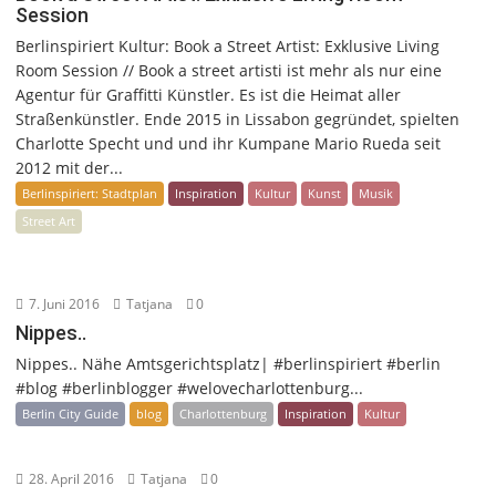
Session
Berlinspiriert Kultur: Book a Street Artist: Exklusive Living
Room Session // Book a street artisti ist mehr als nur eine
Agentur für Graffitti Künstler. Es ist die Heimat aller
Straßenkünstler. Ende 2015 in Lissabon gegründet, spielten
Charlotte Specht und und ihr Kumpane Mario Rueda seit
2012 mit der...
Berlinspiriert: Stadtplan
Inspiration
Kultur
Kunst
Musik
Street Art
7. Juni 2016
Tatjana
0
Nippes..
Nippes.. Nähe Amtsgerichtsplatz| #berlinspiriert #berlin
#blog #berlinblogger #welovecharlottenburg...
Berlin City Guide
blog
Charlottenburg
Inspiration
Kultur
28. April 2016
Tatjana
0