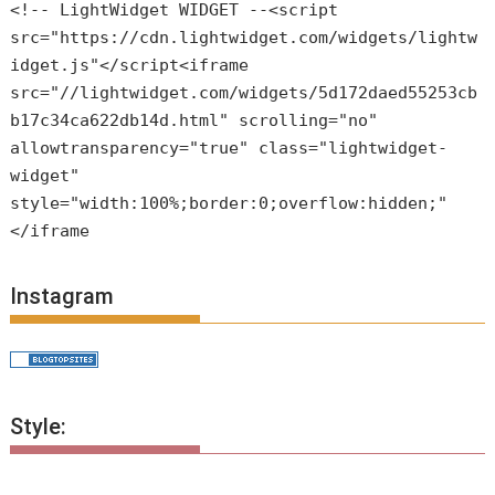
<!-- LightWidget WIDGET --<script
src="https://cdn.lightwidget.com/widgets/lightw
idget.js"</script<iframe
src="//lightwidget.com/widgets/5d172daed55253cb
b17c34ca622db14d.html" scrolling="no"
allowtransparency="true" class="lightwidget-
widget"
style="width:100%;border:0;overflow:hidden;"
</iframe
Instagram
Style: