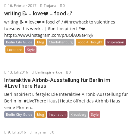
16. Februar 2017
Tatjana
0
writing 📝 = love❤️ = food 🍗
writing 📝 = love❤️ = food 🍗 / #throwback to valentines
tuesday this week.. | #berlinspiriert #❤️…
https://www.instagram.com/p/BQlAU9aF19j/
Berlin City Guide
blog
Charlottenburg
Food 4 Thought
Inspiration
Locations
Style
13. Juli 2016
Berlinspiriert.de
0
Interaktive Airbnb-Ausstellung für Berlin im
#LiveThere Haus
Berlinspiriert Lifestyle: Die Interaktive Airbnb-Ausstellung für
Berlin im #LiveThere Haus|Heute öffnet das Airbnb Haus
seine Pforten...
Berlin City Guide
blog
Inspiration
Kreuzberg
Style
9. Juli 2016
Tatjana
0