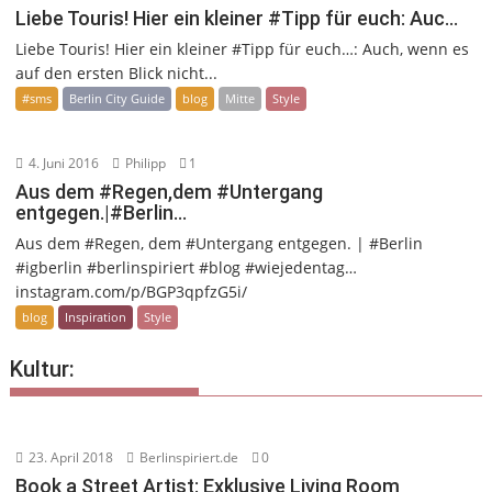
Liebe Touris! Hier ein kleiner #Tipp für euch: Auc…
Liebe Touris! Hier ein kleiner #Tipp für euch…: Auch, wenn es
auf den ersten Blick nicht...
#sms
Berlin City Guide
blog
Mitte
Style
4. Juni 2016
Philipp
1
Aus dem #Regen,dem #Untergang
entgegen.|#Berlin…
Aus dem #Regen, dem #Untergang entgegen. | #Berlin
#igberlin #berlinspiriert #blog #wiejedentag…
instagram.com/p/BGP3qpfzG5i/
blog
Inspiration
Style
Kultur:
23. April 2018
Berlinspiriert.de
0
Book a Street Artist: Exklusive Living Room