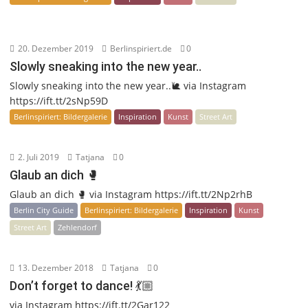
20. Dezember 2019
Berlinspiriert.de
0
Slowly sneaking into the new year..
Slowly sneaking into the new year..🐌 via Instagram
https://ift.tt/2sNp59D
Berlinspiriert: Bildergalerie
Inspiration
Kunst
Street Art
2. Juli 2019
Tatjana
0
Glaub an dich 🥊
Glaub an dich 🥊 via Instagram https://ift.tt/2Np2rhB
Berlin City Guide
Berlinspiriert: Bildergalerie
Inspiration
Kunst
Street Art
Zehlendorf
13. Dezember 2018
Tatjana
0
Don’t forget to dance! 💃🏼
via Instagram https://ift.tt/2Gar122