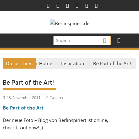
Skip
to
content
Du liest hier:
Home
Inspiration
Be Part of the Art!
Be Part of the Art!
28. November 2011
Tatjana
Be Part of the Art
Der neue Foto – Blog von Berlinspiriert ist online,
check it out now! ;)