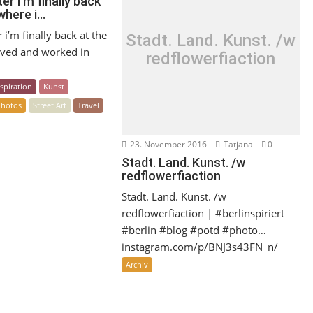
ter i’m finally back
 where i…
 i’m finally back at the
Stadt. Land. Kunst. /w
lived and worked in
redflowerfiaction
nspiration
Kunst
Photos
Street Art
Travel
23. November 2016
Tatjana
0
Stadt. Land. Kunst. /w
redflowerfiaction
Stadt. Land. Kunst. /w
redflowerfiaction | #berlinspiriert
#berlin #blog #potd #photo…
instagram.com/p/BNJ3s43FN_n/
Archiv