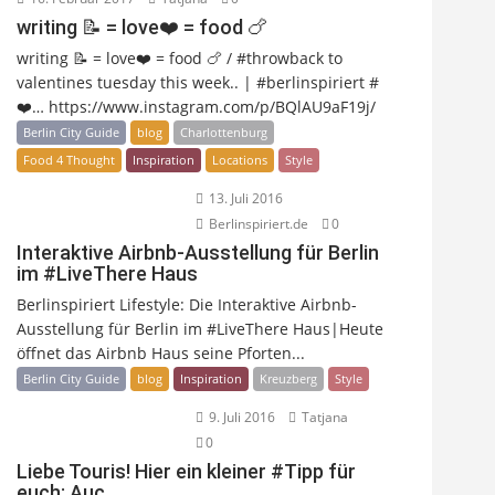
writing 📝 = love❤️ = food 🍗
writing 📝 = love❤️ = food 🍗 / #throwback to
valentines tuesday this week.. | #berlinspiriert #
❤️… https://www.instagram.com/p/BQlAU9aF19j/
Berlin City Guide
blog
Charlottenburg
Food 4 Thought
Inspiration
Locations
Style
13. Juli 2016
Berlinspiriert.de
0
Interaktive Airbnb-Ausstellung für Berlin
im #LiveThere Haus
Berlinspiriert Lifestyle: Die Interaktive Airbnb-
Ausstellung für Berlin im #LiveThere Haus|Heute
öffnet das Airbnb Haus seine Pforten...
Berlin City Guide
blog
Inspiration
Kreuzberg
Style
9. Juli 2016
Tatjana
0
Liebe Touris! Hier ein kleiner #Tipp für
euch: Auc…