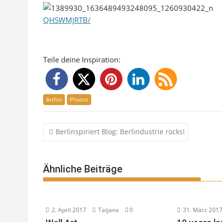
QHSWMJRTB/
Teile deine Inspiration:
Archiv
Photos
Beitragsnavigation
Berlinspiriert Blog: Berlindustrie rocks!
Ähnliche Beiträge
2. April 2017
Tatjana
0
31. März 201