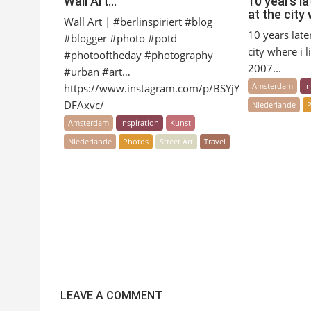
Wall Art…
10 years la
at the city
Wall Art | #berlinspiriert #blog
10 years later
#blogger #photo #potd
city where i 
#photooftheday #photography
2007...
#urban #art…
Amsterdam
I
https://www.instagram.com/p/BSYjY
DFAxvc/
Niederlande
Amsterdam
Inspiration
Kunst
Niederlande
Photos
Street Art
Travel
LEAVE A COMMENT