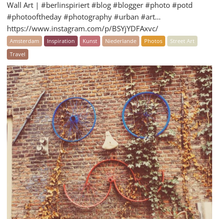
Wall Art | #berlinspiriert #blog #blogger #photo #potd
#photooftheday #photography #urban #art…
https://www.instagram.com/p/BSYjYDFAxvc/
Amsterdam
Inspiration
Kunst
Niederlande
Photos
Street Art
Travel