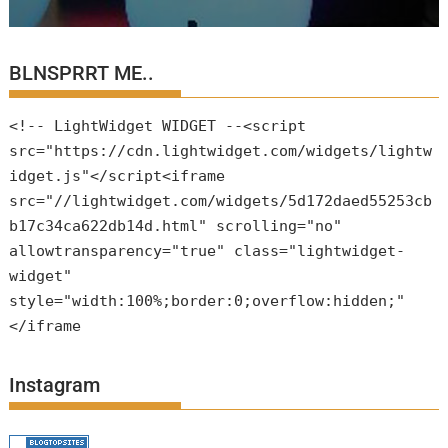
BLNSPRRT ME..
<!-- LightWidget WIDGET --<script
src="https://cdn.lightwidget.com/widgets/lightw
idget.js"</script<iframe
src="//lightwidget.com/widgets/5d172daed55253cb
b17c34ca622db14d.html" scrolling="no"
allowtransparency="true" class="lightwidget-
widget"
style="width:100%;border:0;overflow:hidden;"
</iframe
Instagram