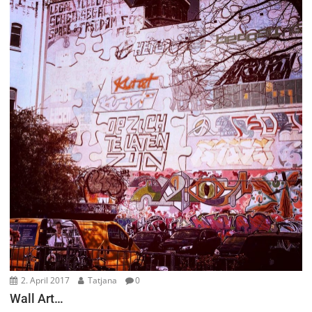
2. April 2017
Tatjana
0
Wall Art…