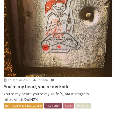
15. Januar 2020
Tatjana
0
You’re my heart, you’re my knife
You’re my heart, you’re my knife
via Instagram
https://ift.tt/2uINZYL
Berlinspiriert: Bildergalerie
Inspiration
Kunst
Street Art