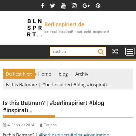
Skip
to
content
Du liest hier:
Home
blog
Archiv
Is this Batman? | #berlinspiriert #blog #inspirati…
Is this Batman? | #berlinspiriert #blog
#inspirati…
4. Februar 2014
Tatjana
Is this Batman? |
#berlinspiriert
#blog
#inspiration