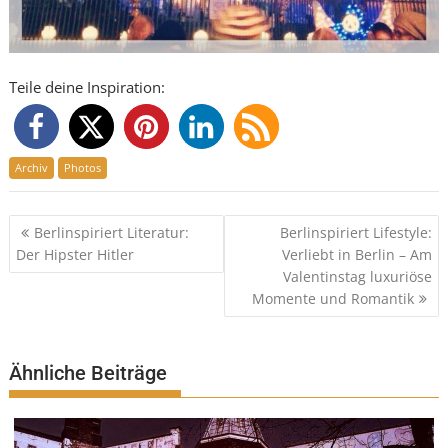
Teile deine Inspiration:
Archiv
Photos
Beitragsnavigation
Berlinspiriert Literatur:
Berlinspiriert Lifestyle:
Der Hipster Hitler
Verliebt in Berlin – Am
Valentinstag luxuriöse
Momente und Romantik
Ähnliche Beiträge