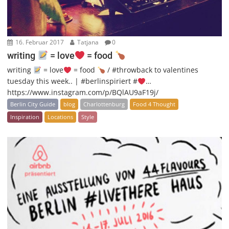
16. Februar 2017
Tatjana
0
writing
= love
= food
writing
= love
= food
/ #throwback to valentines
tuesday this week.. | #berlinspiriert #
…
https://www.instagram.com/p/BQlAU9aF19j/
Berlin City Guide
blog
Charlottenburg
Food 4 Thought
Inspiration
Locations
Style