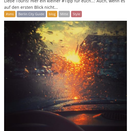
Liebe Touris! Hier ein kleiner #Tipp für euch…: Auch, wenn es
auf den ersten Blick nicht...
#sms
Berlin City Guide
blog
Mitte
Style