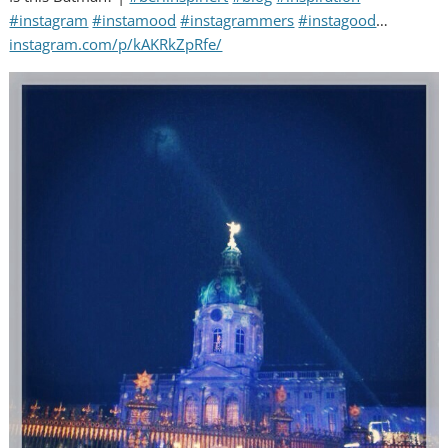
#instagram
#instamood
#instagrammers
#instagood
…
instagram.com/p/kAKRkZpRfe/