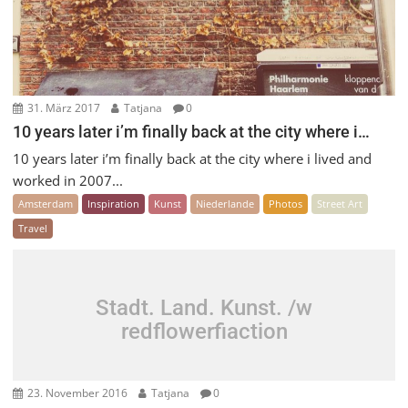
31. März 2017
Tatjana
0
10 years later i’m finally back at the city where i…
10 years later i’m finally back at the city where i lived and
worked in 2007...
Amsterdam
Inspiration
Kunst
Niederlande
Photos
Street Art
Travel
Stadt. Land. Kunst. /w
redflowerfiaction
23. November 2016
Tatjana
0