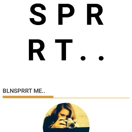
BLNSPRRT ME..