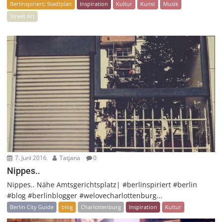
Berlinspiriert: Stadtplan
Inspiration
Kultur
Kunst
Musik
Street Art
7. Juni 2016
Tatjana
0
Nippes..
Nippes.. Nähe Amtsgerichtsplatz| #berlinspiriert #berlin
#blog #berlinblogger #welovecharlottenburg...
Berlin City Guide
blog
Charlottenburg
Inspiration
Kultur