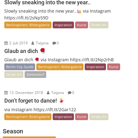
Slowly sneaking into the new year..
Slowly sneaking into the new year..
via Instagram
https://ift.tt/2sNp59D
Berlinspiriert: Bildergalerie
Inspiration
Kunst
Street Art
2. Juli 2019
Tatjana
0
Glaub an dich
Glaub an dich
via Instagram https://ift.tt/2Np2rhB
Berlin City Guide
Berlinspiriert: Bildergalerie
Inspiration
Kunst
Street Art
Zehlendorf
13. Dezember 2018
Tatjana
0
Don’t forget to dance!
via Instagram https://ift.tt/2Gar122
Berlinspiriert: Bildergalerie
Inspiration
Kunst
Street Art
Season