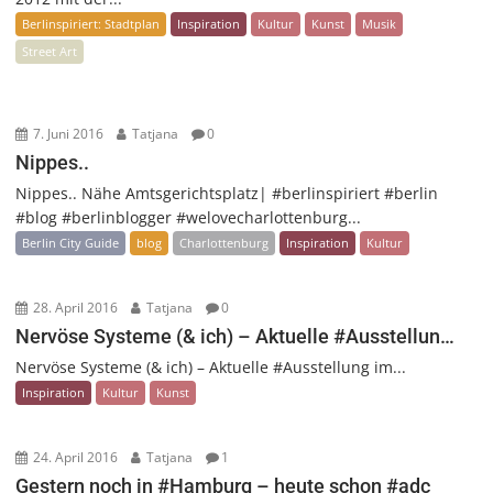
Berlinspiriert: Stadtplan
Inspiration
Kultur
Kunst
Musik
Street Art
7. Juni 2016
Tatjana
0
Nippes..
Nippes.. Nähe Amtsgerichtsplatz| #berlinspiriert #berlin
#blog #berlinblogger #welovecharlottenburg...
Berlin City Guide
blog
Charlottenburg
Inspiration
Kultur
28. April 2016
Tatjana
0
Nervöse Systeme (& ich) – Aktuelle #Ausstellun…
Nervöse Systeme (& ich) – Aktuelle #Ausstellung im...
Inspiration
Kultur
Kunst
24. April 2016
Tatjana
1
Gestern noch in #Hamburg – heute schon #adc