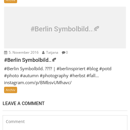
#Berlin Symbolbild..🍂
5. November 2016
Tatjana
0
#Berlin Symbolbild..🍂
#Berlin Symbolbild. ???? | #berlinspiriert #blog #potd
#photo #autumn #photography #herbst #fall…
instagram.com/p/BMbsvUMhavc/
Archiv
LEAVE A COMMENT