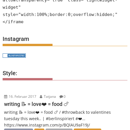
allowtransparency="true" class="lightwidget-
widget"
style="width:100%;border:0;overflow:hidden;"
</iframe
Instagram
Style:
16. Februar 2017
Tatjana
0
writing 📝 = love❤️ = food 🍗
writing 📝 = love❤️ = food 🍗 / #throwback to valentines
tuesday this week.. | #berlinspiriert #❤️…
https://www.instagram.com/p/BQlAU9aF19j/