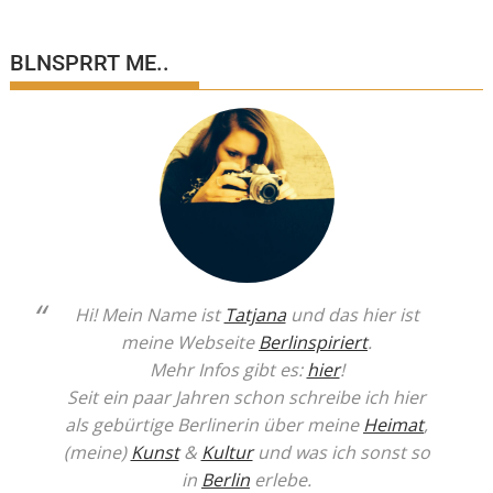
BLNSPRRT ME..
Hi! Mein Name ist
Tatjana
und das hier ist
meine Webseite
Berlinspiriert
.
Mehr Infos gibt es:
hier
!
Seit ein paar Jahren schon schreibe ich hier
als gebürtige Berlinerin über meine
Heimat
,
(meine)
Kunst
&
Kultur
und was ich sonst so
in
Berlin
erlebe.