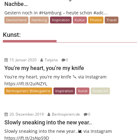
Nachbe…
Gestern noch in #Hamburg – heute schon #adc...
Deutschland
Hamburg
Inspiration
Kultur
Photos
Travel
Kunst:
15. Januar 2020
Tatjana
0
You’re my heart, you’re my knife
You’re my heart, you’re my knife 🔪 via Instagram
https://ift.tt/2uINZYL
Berlinspiriert: Bildergalerie
Inspiration
Kunst
Street Art
20. Dezember 2019
Berlinspiriert.de
0
Slowly sneaking into the new year..
Slowly sneaking into the new year..🐌 via Instagram
https://ift.tt/2sNp59D