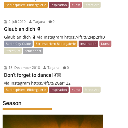
Berlinspiriert: Bildergalerie
Inspiration
Kunst
Street Art
2. Juli 2019
Tatjana
0
Glaub an dich 🥊
Glaub an dich 🥊 via Instagram https://ift.tt/2Np2rhB
Berlin City Guide
Berlinspiriert: Bildergalerie
Inspiration
Kunst
Street Art
Zehlendorf
13. Dezember 2018
Tatjana
0
Don’t forget to dance! 💃🏼
via Instagram https://ift.tt/2Gar122
Berlinspiriert: Bildergalerie
Inspiration
Kunst
Street Art
Season