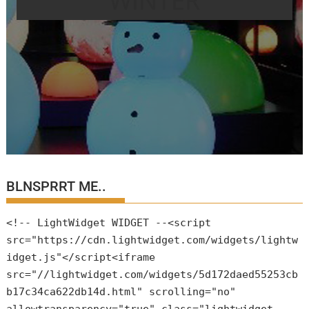
WINTER
BLNSPRRT ME..
<!-- LightWidget WIDGET --<script
src="https://cdn.lightwidget.com/widgets/lightw
idget.js"</script<iframe
src="//lightwidget.com/widgets/5d172daed55253cb
b17c34ca622db14d.html" scrolling="no"