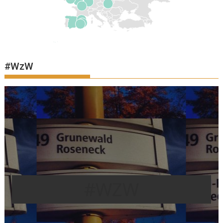
#WzW
#WZW