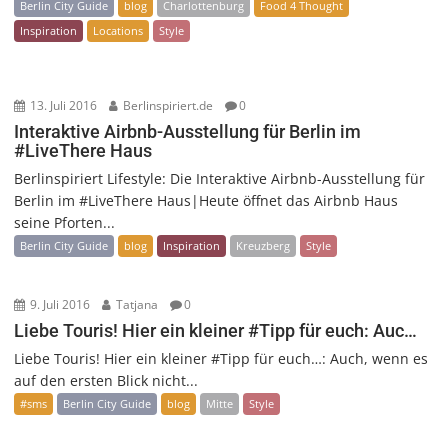
Berlin City Guide
blog
Charlottenburg
Food 4 Thought
Inspiration
Locations
Style
13. Juli 2016
Berlinspiriert.de
0
Interaktive Airbnb-Ausstellung für Berlin im
#LiveThere Haus
Berlinspiriert Lifestyle: Die Interaktive Airbnb-Ausstellung für
Berlin im #LiveThere Haus|Heute öffnet das Airbnb Haus
seine Pforten...
Berlin City Guide
blog
Inspiration
Kreuzberg
Style
9. Juli 2016
Tatjana
0
Liebe Touris! Hier ein kleiner #Tipp für euch: Auc…
Liebe Touris! Hier ein kleiner #Tipp für euch…: Auch, wenn es
auf den ersten Blick nicht...
#sms
Berlin City Guide
blog
Mitte
Style