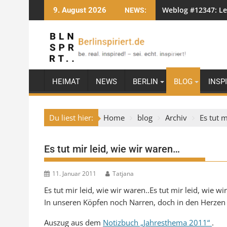
Skip
Weblog #12347: Le
9. August 2026
NEWS:
to
content
HEIMAT
NEWS
BERLIN
BLOG
INSP
Du liest hier:
Home
blog
Archiv
Es tut 
Es tut mir leid, wie wir waren…
11. Januar 2011
Tatjana
Es tut mir leid, wie wir waren..Es tut mir leid, wie wir
In unseren Köpfen noch Narren, doch in den Herzen
Auszug aus dem
Notizbuch „Jahresthema 2011“
.