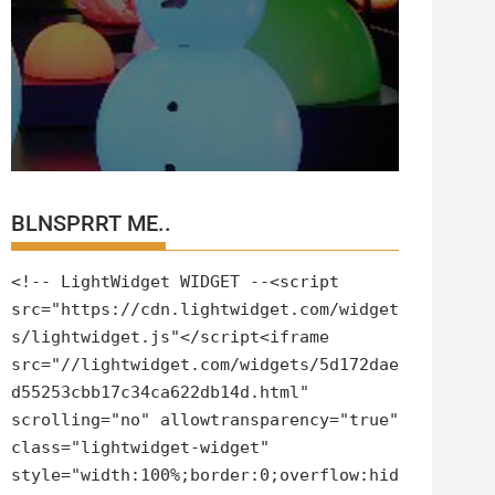
BLNSPRRT ME..
<!-- LightWidget WIDGET --<script
src="https://cdn.lightwidget.com/widget
s/lightwidget.js"</script<iframe
src="//lightwidget.com/widgets/5d172dae
d55253cbb17c34ca622db14d.html"
scrolling="no" allowtransparency="true"
class="lightwidget-widget"
style="width:100%;border:0;overflow:hid