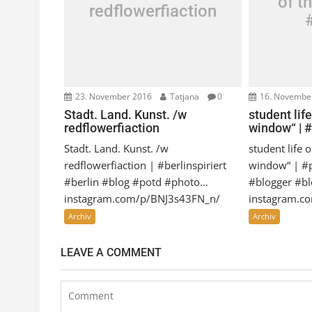
of t
redflowerfiaction
23. November 2016
Tatjana
0
16. Novembe
Stadt. Land. Kunst. /w
student life
redflowerfiaction
window“ | 
Stadt. Land. Kunst. /w
student life o
redflowerfiaction | #berlinspiriert
window“ | #p
#berlin #blog #potd #photo…
#blogger #bl
instagram.com/p/BNJ3s43FN_n/
instagram.
Archiv
Archiv
LEAVE A COMMENT