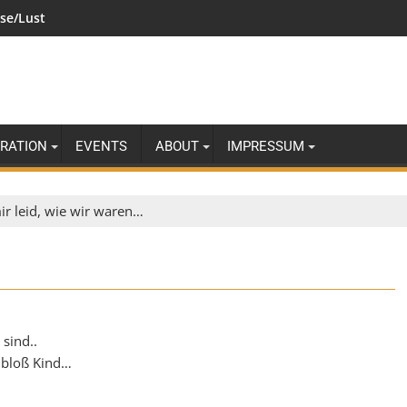
se/Lust
IRATION
EVENTS
ABOUT
IMPRESSUM
mir leid, wie wir waren…
 sind..
 bloß Kind…