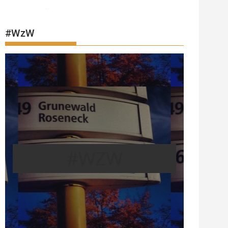
#WzW
#WZW