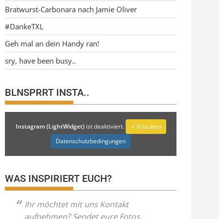
Bratwurst-Carbonara nach Jamie Oliver
#DankeTXL
Geh mal an dein Handy ran!
sry, have been busy..
BLNSPRRT INSTA..
Instagram (LightWidget)
ist deaktiviert.
✓ Erlauben
Datenschutzbedingungen
WAS INSPIRIERT EUCH?
Ihr möchtet mit uns Kontakt
aufnehmen? Sendet eure Fotos,