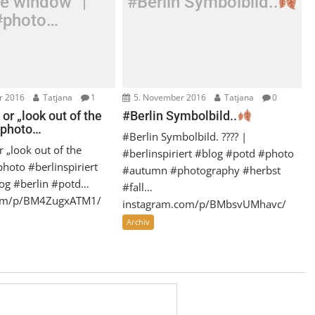
he window“ |
#Berlin Symbolbild..
#photo…
r 2016
Tatjana
1
5. November 2016
Tatjana
0
 or „look out of the
#Berlin Symbolbild..
#photo…
#Berlin Symbolbild. ???? |
r „look out of the
#berlinspiriert #blog #potd #photo
hoto #berlinspiriert
#autumn #photography #herbst
og #berlin #potd…
#fall…
com/p/BM4ZugxATM1/
instagram.com/p/BMbsvUMhavc/
Archiv