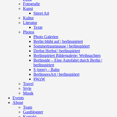
Fotografie
Kunst
Street Art
Kultur
Literatur
Texte
Photos
Photo Galerien
Berlin blüht auf | berlinspiriert
Sommertraumpause | berlinspiriert
Derbst Herbst | berlinspiriert
Berlinspiriert Bildergalerie: Weihnachten
Berlinside – Eine Autofahrt durch Berlin |
berlinspiriert
S (pree) – Bahn
BerlinseesArt | berlinspiriert
#WzW
Travel
Style
Musik
Events
About
Team
Gastblogger
Kontakt