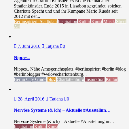
Agentur für Graffitti Künstler. Es ist die Heimat aller
Straßenkünstler. Ende 2015 in Lissabon gegründet, spielten
Charlotte Specht und und ihr Kumpane Mario Rueda seit
2012 mit der...
Berlinspiriert: Stadtplan
Inspiration
Kultur
Kunst
Musik
Street
Art
7. Juni 2016
Tatjana
0
Nippes..
Nippes.. Nähe Amtsgerichtsplatz| #berlinspiriert #berlin #blog
#berlinblogger #welovecharlottenburg...
Berlin City Guide
blog
Charlottenburg
Inspiration
Kultur
28. April 2016
Tatjana
0
Nervöse Systeme (& ich) – Aktuelle #Ausstellun…
Nervöse Systeme (& ich) – Aktuelle #Ausstellung im...
Inspiration
Kultur
Kunst