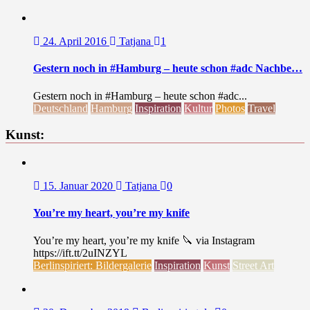
24. April 2016
Tatjana
1
Gestern noch in #Hamburg – heute schon #adc Nachbe…
Gestern noch in #Hamburg – heute schon #adc...
Deutschland
Hamburg
Inspiration
Kultur
Photos
Travel
Kunst:
15. Januar 2020
Tatjana
0
You’re my heart, you’re my knife
You’re my heart, you’re my knife 🔪 via Instagram
https://ift.tt/2uINZYL
Berlinspiriert: Bildergalerie
Inspiration
Kunst
Street Art