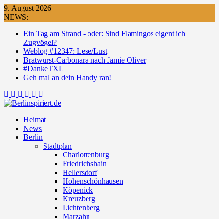
Skip
9. August 2026
to
NEWS:
content
Ein Tag am Strand - oder: Sind Flamingos eigentlich
Zugvögel?
Weblog #12347: Lese/Lust
Bratwurst-Carbonara nach Jamie Oliver
#DankeTXL
Geh mal an dein Handy ran!
Heimat
News
Berlin
Stadtplan
Charlottenburg
Friedrichshain
Hellersdorf
Hohenschönhausen
Köpenick
Kreuzberg
Lichtenberg
Marzahn