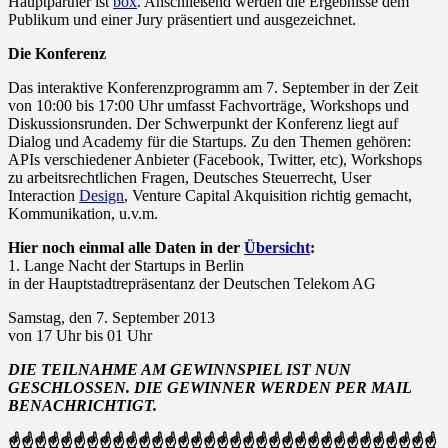
Hauptpartner ist
box
. Anschließend werden die Ergebnisse dem
Publikum und einer Jury präsentiert und ausgezeichnet.
Die Konferenz
Das interaktive Konferenzprogramm am 7. September in der Zeit
von 10:00 bis 17:00 Uhr umfasst Fachvorträge, Workshops und
Diskussionsrunden. Der Schwerpunkt der Konferenz liegt auf
Dialog und Academy für die Startups. Zu den Themen gehören:
APIs verschiedener Anbieter (Facebook, Twitter, etc), Workshops
zu arbeitsrechtlichen Fragen, Deutsches Steuerrecht, User
Interaction
Design
, Venture Capital Akquisition richtig gemacht,
Kommunikation, u.v.m.
Hier noch einmal alle Daten in der
Übersicht
:
1. Lange Nacht der Startups in Berlin
in der Hauptstadtrepräsentanz der Deutschen Telekom AG
Samstag, den 7. September 2013
von 17 Uhr bis 01 Uhr
DIE TEILNAHME AM GEWINNSPIEL IST NUN
GESCHLOSSEN. DIE GEWINNER WERDEN PER MAIL
BENACHRICHTIGT.
☝☝☝☝☝☝☝☝☝☝☝☝☝☝☝☝☝☝☝☝☝☝☝☝☝☝☝☝☝☝☝☝☝