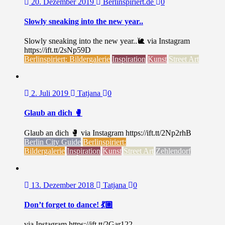
20. Dezember 2019
Berlinspiriert.de
0
Slowly sneaking into the new year..
Slowly sneaking into the new year..🐌 via Instagram
https://ift.tt/2sNp59D
Berlinspiriert: Bildergalerie
Inspiration
Kunst
Street Art
2. Juli 2019
Tatjana
0
Glaub an dich 🥊
Glaub an dich 🥊 via Instagram https://ift.tt/2Np2rhB
Berlin City Guide
Berlinspiriert:
Bildergalerie
Inspiration
Kunst
Street Art
Zehlendorf
13. Dezember 2018
Tatjana
0
Don’t forget to dance! 💃🏼
via Instagram https://ift.tt/2Gar122