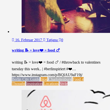
16. Februar 2017
Tatjana
0
writing 📝 = love❤️ = food 🍗
writing 📝 = love❤️ = food 🍗 / #throwback to valentines
tuesday this week.. | #berlinspiriert #❤️…
https://www.instagram.com/p/BQlAU9aF19j/
Berlin City Guide
blog
Charlottenburg
Food 4
Thought
Inspiration
Locations
Style