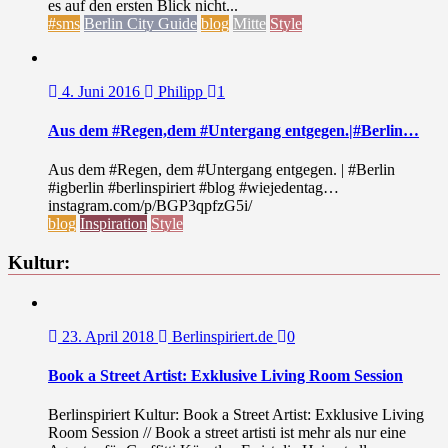
es auf den ersten Blick nicht...
#sms
Berlin City Guide
blog
Mitte
Style
4. Juni 2016
Philipp
1
Aus dem #Regen,dem #Untergang entgegen.|#Berlin…
Aus dem #Regen, dem #Untergang entgegen. | #Berlin
#igberlin #berlinspiriert #blog #wiejedentag…
instagram.com/p/BGP3qpfzG5i/
blog
Inspiration
Style
Kultur:
23. April 2018
Berlinspiriert.de
0
Book a Street Artist: Exklusive Living Room Session
Berlinspiriert Kultur: Book a Street Artist: Exklusive Living
Room Session // Book a street artisti ist mehr als nur eine