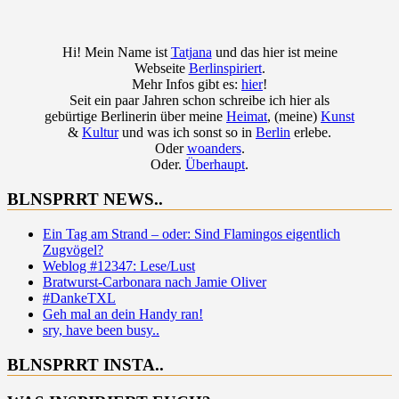
Hi! Mein Name ist
Tatjana
und das hier ist meine
Webseite
Berlinspiriert
.
Mehr Infos gibt es:
hier
!
Seit ein paar Jahren schon schreibe ich hier als
gebürtige Berlinerin über meine
Heimat
, (meine)
Kunst
&
Kultur
und was ich sonst so in
Berlin
erlebe.
Oder
woanders
.
Oder.
Überhaupt
.
BLNSPRRT NEWS..
Ein Tag am Strand – oder: Sind Flamingos eigentlich
Zugvögel?
Weblog #12347: Lese/Lust
Bratwurst-Carbonara nach Jamie Oliver
#DankeTXL
Geh mal an dein Handy ran!
sry, have been busy..
BLNSPRRT INSTA..