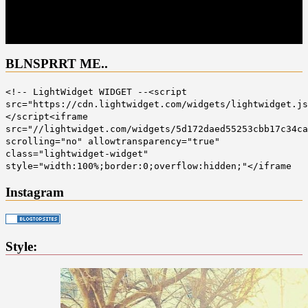
BLNSPRRT ME..
<!-- LightWidget WIDGET --<script
src="https://cdn.lightwidget.com/widgets/lightwidget.js
</script<iframe
src="//lightwidget.com/widgets/5d172daed55253cbb17c34ca
scrolling="no" allowtransparency="true"
class="lightwidget-widget"
style="width:100%;border:0;overflow:hidden;"</iframe
Instagram
Style: