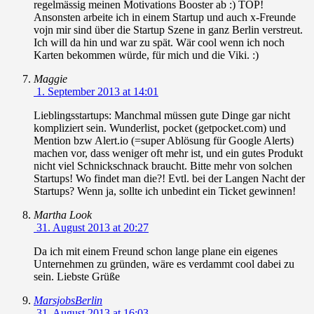
regelmässig meinen Motivations Booster ab :) TOP!
Ansonsten arbeite ich in einem Startup und auch x-Freunde
vojn mir sind über die Startup Szene in ganz Berlin verstreut.
Ich will da hin und war zu spät. Wär cool wenn ich noch
Karten bekommen würde, für mich und die Viki. :)
Maggie
1. September 2013 at 14:01
Lieblingsstartups: Manchmal müssen gute Dinge gar nicht
kompliziert sein. Wunderlist, pocket (getpocket.com) und
Mention bzw Alert.io (=super Ablösung für Google Alerts)
machen vor, dass weniger oft mehr ist, und ein gutes Produkt
nicht viel Schnickschnack braucht. Bitte mehr von solchen
Startups! Wo findet man die?! Evtl. bei der Langen Nacht der
Startups? Wenn ja, sollte ich unbedint ein Ticket gewinnen!
Martha Look
31. August 2013 at 20:27
Da ich mit einem Freund schon lange plane ein eigenes
Unternehmen zu gründen, wäre es verdammt cool dabei zu
sein. Liebste Grüße
MarsjobsBerlin
31. August 2013 at 16:03