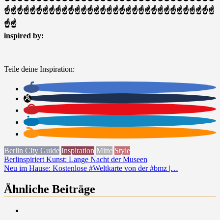
☝☝☝☝☝☝☝☝☝☝☝☝☝☝☝☝☝☝☝☝☝☝☝☝☝☝☝☝☝☝☝☝☝
☝☝
inspired by:
Teile deine Inspiration:
Berlin City Guide
Inspiration
Mitte
Style
Beitragsnavigation
Berlinspiriert Kunst: Lange Nacht der Museen
Neu im Hause: Kostenlose #Weltkarte von der #bmz |…
Ähnliche Beiträge