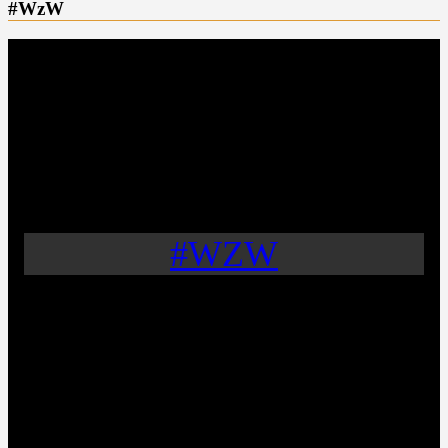
#WzW
#WZW