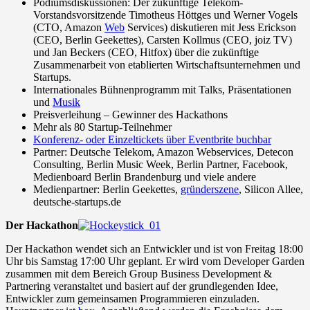
Podiumsdiskussionen: Der zukünftige Telekom-
Vorstandsvorsitzende Timotheus Höttges und Werner Vogels
(CTO, Amazon
Web
Services) diskutieren mit Jess Erickson
(CEO, Berlin Geekettes), Carsten Kollmus (CEO, joiz TV)
und Jan Beckers (CEO, Hitfox) über die zukünftige
Zusammenarbeit von etablierten Wirtschaftsunternehmen und
Startups.
Internationales Bühnenprogramm mit Talks, Präsentationen
und
Musik
Preisverleihung – Gewinner des Hackathons
Mehr als 80 Startup-Teilnehmer
Konferenz- oder Einzeltickets über Eventbrite buchbar
Partner: Deutsche Telekom, Amazon Webservices, Detecon
Consulting, Berlin Music Week, Berlin Partner, Facebook,
Medienboard Berlin Brandenburg und viele andere
Medienpartner: Berlin Geekettes,
gründerszene
, Silicon Allee,
deutsche-startups.de
Der Hackathon
Der Hackathon wendet sich an Entwickler und ist von Freitag 18:00
Uhr bis Samstag 17:00 Uhr geplant. Er wird vom Developer Garden
zusammen mit dem Bereich Group Business Development &
Partnering veranstaltet und basiert auf der grundlegenden Idee,
Entwickler zum gemeinsamen Programmieren einzuladen.