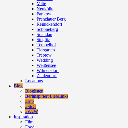
Mitte
Neukölln
Pankow
Prenzlauer Berg
Reinickendorf
Schöneberg
Spandau
Steglitz
Tempelhof
Tiergarten
Treptow
Wedding
Weißensee
Wilmersdorf
Zehlendorf
Locations
Blog
Bloglisten
Berlinspiriert LiebLinks
#sms
#StrG
#WzW
Inspiration
Film
Food