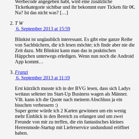
Werbecode angegeben habt, wird eine zusätzliche
Ticketkategorie sichtbar und ihr bekommt eure Tickets für 0€.
Na? Ist das nicht was? […]
T W
6. September 2013 at 15:59
Blinkist ist unglaublich interessant. Es gibt eine ganze Reihe
von Sachbüchern, die ich lesen möchte; ich finde aber nie die
Zeit dazu. Mit Blinkist kann man das in praktischen
Häppchen unterwegs erledigen. Wenn nun noch die Android
App kommt…
Franzi
6. September 2013 at 11:19
Erst kürzlich musste ich in der BVG lesen, dass sich Ladys
weitaus seltener ins Start-Up Business wagen als Männer.
Vllt. kann ich die Quote nach meinem Abschluss ja ein
bisschen verbessern :)
Super gerne würde ich 2 Karten gewinnen um ein wenig
mehr Einblick in den Bereich zu erlangen und um zwei
Freunde von mir zu treffen, die ein fantastisches kleines
Herrenmode-Startup mit Lieferservice undundund eröffnet
haben.