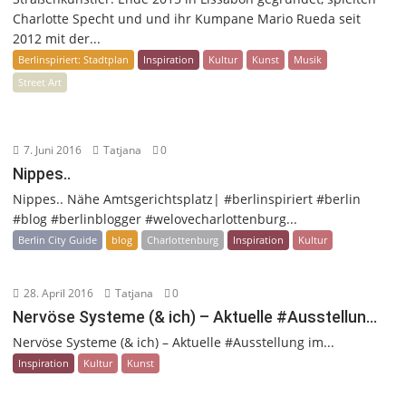
Charlotte Specht und und ihr Kumpane Mario Rueda seit
2012 mit der...
Berlinspiriert: Stadtplan
Inspiration
Kultur
Kunst
Musik
Street Art
7. Juni 2016
Tatjana
0
Nippes..
Nippes.. Nähe Amtsgerichtsplatz| #berlinspiriert #berlin
#blog #berlinblogger #welovecharlottenburg...
Berlin City Guide
blog
Charlottenburg
Inspiration
Kultur
28. April 2016
Tatjana
0
Nervöse Systeme (& ich) – Aktuelle #Ausstellun…
Nervöse Systeme (& ich) – Aktuelle #Ausstellung im...
Inspiration
Kultur
Kunst