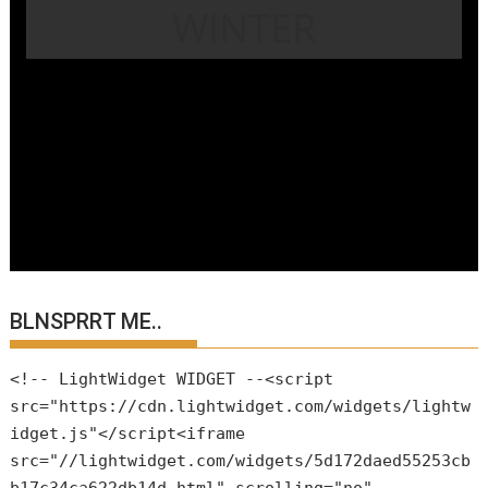
WINTER
BLNSPRRT ME..
<!-- LightWidget WIDGET --<script
src="https://cdn.lightwidget.com/widgets/lightw
idget.js"</script<iframe
src="//lightwidget.com/widgets/5d172daed55253cb