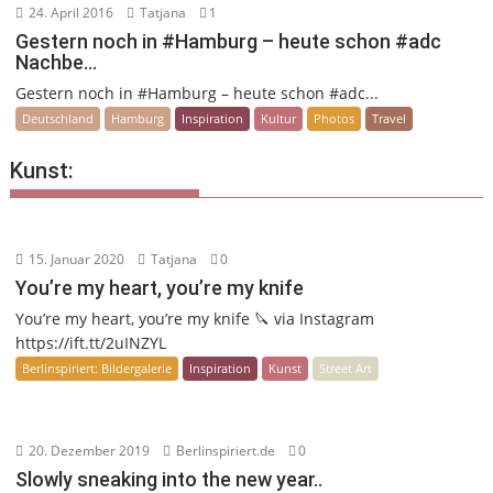
24. April 2016
Tatjana
1
Gestern noch in #Hamburg – heute schon #adc
Nachbe…
Gestern noch in #Hamburg – heute schon #adc...
Deutschland
Hamburg
Inspiration
Kultur
Photos
Travel
Kunst:
15. Januar 2020
Tatjana
0
You’re my heart, you’re my knife
You’re my heart, you’re my knife 🔪 via Instagram
https://ift.tt/2uINZYL
Berlinspiriert: Bildergalerie
Inspiration
Kunst
Street Art
20. Dezember 2019
Berlinspiriert.de
0
Slowly sneaking into the new year..