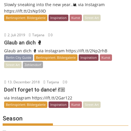
Slowly sneaking into the new year..🐌 via Instagram
https://ift.tt/2sNp59D
Berlinspiriert: Bildergalerie
Inspiration
Kunst
Street Art
2. Juli 2019
Tatjana
0
Glaub an dich 🥊
Glaub an dich 🥊 via Instagram https://ift.tt/2Np2rhB
Berlin City Guide
Berlinspiriert: Bildergalerie
Inspiration
Kunst
Street Art
Zehlendorf
13. Dezember 2018
Tatjana
0
Don’t forget to dance! 💃🏼
via Instagram https://ift.tt/2Gar122
Berlinspiriert: Bildergalerie
Inspiration
Kunst
Street Art
Season