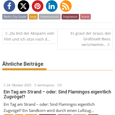
Berlin City Guide
blog
Friedrichshain
Inspiration
Kunst
Beitragsnavigation
„Du bist der Abspann vom
Es graut der Graus, des
Großstadt Baus,
Film und ich sitze noch d…
verschwimm…
Ähnliche Beiträge
24. Oktober 2025
berlinspires
0
Ein Tag am Strand – oder: Sind Flamingos eigentlich
Zugvögel?
Ein Tag am Strand – oder: Sind Flamingos eigentlich
Zugvögel? Ein Sandkorn wird durch einen Luftzug...