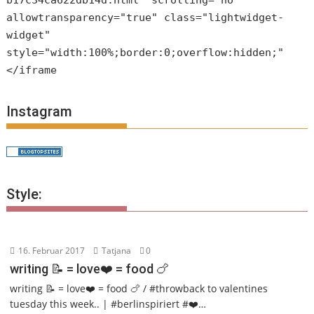
b17c34ca622db14d.html" scrolling="no"
allowtransparency="true" class="lightwidget-
widget"
style="width:100%;border:0;overflow:hidden;"
</iframe
Instagram
Style:
16. Februar 2017
Tatjana
0
writing 📝 = love❤️ = food 🍗
writing 📝 = love❤️ = food 🍗 / #throwback to valentines
tuesday this week.. | #berlinspiriert #❤️…