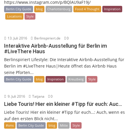
https://www.instagram.com/p/BQlAU9aF19j/
Berlin City Guide
blog
Charlottenburg
Food 4 Thought
Inspiration
Locations
Style
13. Juli 2016
Berlinspiriert.de
0
Interaktive Airbnb-Ausstellung für Berlin im
#LiveThere Haus
Berlinspiriert Lifestyle: Die Interaktive Airbnb-Ausstellung für
Berlin im #LiveThere Haus|Heute öffnet das Airbnb Haus
seine Pforten...
Berlin City Guide
blog
Inspiration
Kreuzberg
Style
9. Juli 2016
Tatjana
0
Liebe Touris! Hier ein kleiner #Tipp für euch: Auc…
Liebe Touris! Hier ein kleiner #Tipp für euch…: Auch, wenn es
auf den ersten Blick nicht...
#sms
Berlin City Guide
blog
Mitte
Style