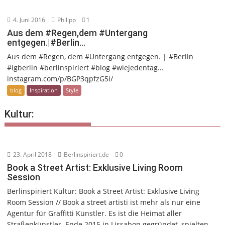
4. Juni 2016
Philipp
1
Aus dem #Regen,dem #Untergang
entgegen.|#Berlin…
Aus dem #Regen, dem #Untergang entgegen. | #Berlin
#igberlin #berlinspiriert #blog #wiejedentag…
instagram.com/p/BGP3qpfzG5i/
blog
Inspiration
Style
Kultur:
23. April 2018
Berlinspiriert.de
0
Book a Street Artist: Exklusive Living Room
Session
Berlinspiriert Kultur: Book a Street Artist: Exklusive Living
Room Session // Book a street artisti ist mehr als nur eine
Agentur für Graffitti Künstler. Es ist die Heimat aller
Straßenkünstler. Ende 2015 in Lissabon gegründet, spielten