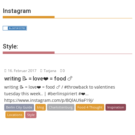
Instagram
Style:
16. Februar 2017
Tatjana
0
writing 📝 = love❤️ = food 🍗
writing 📝 = love❤️ = food 🍗 / #throwback to valentines
tuesday this week.. | #berlinspiriert #❤️…
https://www.instagram.com/p/BQlAU9aF19j/
Berlin City Guide
blog
Charlottenburg
Food 4 Thought
Inspiration
Locations
Style