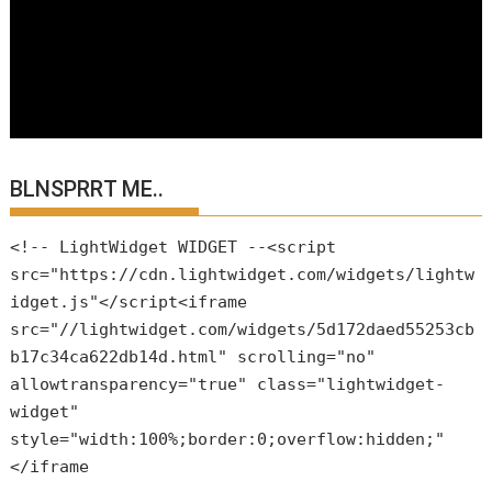
BLNSPRRT ME..
<!-- LightWidget WIDGET --<script
src="https://cdn.lightwidget.com/widgets/lightw
idget.js"</script<iframe
src="//lightwidget.com/widgets/5d172daed55253cb
b17c34ca622db14d.html" scrolling="no"
allowtransparency="true" class="lightwidget-
widget"
style="width:100%;border:0;overflow:hidden;"
</iframe