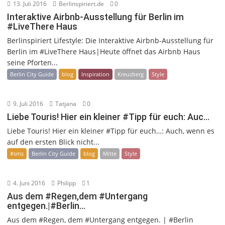
13. Juli 2016
Berlinspiriert.de
0
Interaktive Airbnb-Ausstellung für Berlin im
#LiveThere Haus
Berlinspiriert Lifestyle: Die Interaktive Airbnb-Ausstellung für
Berlin im #LiveThere Haus|Heute öffnet das Airbnb Haus
seine Pforten...
Berlin City Guide
blog
Inspiration
Kreuzberg
Style
9. Juli 2016
Tatjana
0
Liebe Touris! Hier ein kleiner #Tipp für euch: Auc…
Liebe Touris! Hier ein kleiner #Tipp für euch…: Auch, wenn es
auf den ersten Blick nicht...
#sms
Berlin City Guide
blog
Mitte
Style
4. Juni 2016
Philipp
1
Aus dem #Regen,dem #Untergang
entgegen.|#Berlin…
Aus dem #Regen, dem #Untergang entgegen. | #Berlin