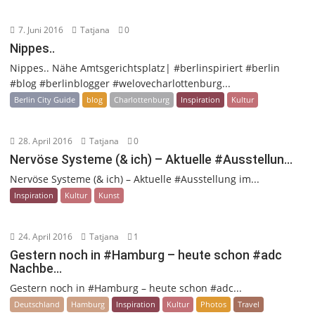
7. Juni 2016
Tatjana
0
Nippes..
Nippes.. Nähe Amtsgerichtsplatz| #berlinspiriert #berlin
#blog #berlinblogger #welovecharlottenburg...
Berlin City Guide
blog
Charlottenburg
Inspiration
Kultur
28. April 2016
Tatjana
0
Nervöse Systeme (& ich) – Aktuelle #Ausstellun…
Nervöse Systeme (& ich) – Aktuelle #Ausstellung im...
Inspiration
Kultur
Kunst
24. April 2016
Tatjana
1
Gestern noch in #Hamburg – heute schon #adc
Nachbe…
Gestern noch in #Hamburg – heute schon #adc...
Deutschland
Hamburg
Inspiration
Kultur
Photos
Travel