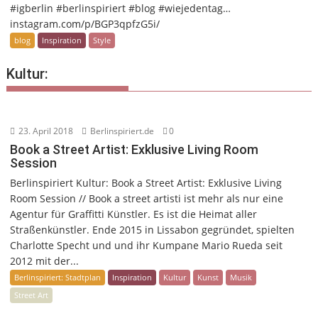
#igberlin #berlinspiriert #blog #wiejedentag…
instagram.com/p/BGP3qpfzG5i/
blog
Inspiration
Style
Kultur:
23. April 2018
Berlinspiriert.de
0
Book a Street Artist: Exklusive Living Room
Session
Berlinspiriert Kultur: Book a Street Artist: Exklusive Living
Room Session // Book a street artisti ist mehr als nur eine
Agentur für Graffitti Künstler. Es ist die Heimat aller
Straßenkünstler. Ende 2015 in Lissabon gegründet, spielten
Charlotte Specht und und ihr Kumpane Mario Rueda seit
2012 mit der...
Berlinspiriert: Stadtplan
Inspiration
Kultur
Kunst
Musik
Street Art