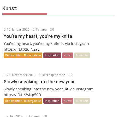
Kunst:
15. Januar 2020
Tatjana
0
You’re my heart, you’re my knife
You’re my heart, you’re my knife 🔪 via Instagram
https://ift.tt/2uINZYL
Berlinspiriert: Bildergalerie
Inspiration
Kunst
Street Art
20. Dezember 2019
Berlinspiriert.de
0
Slowly sneaking into the new year..
Slowly sneaking into the new year..🐌 via Instagram
https://ift.tt/2sNp59D
Berlinspiriert: Bildergalerie
Inspiration
Kunst
Street Art
2. Juli 2019
Tatjana
0