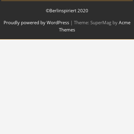
©Berlinspiriert 2020
Proudly powered by WordPress
|
Theme: SuperMag by
Acme
Themes