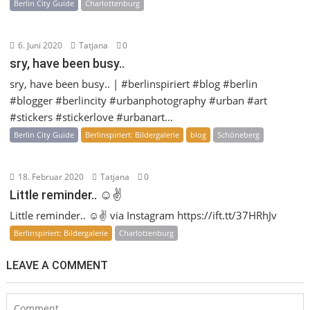
Berlin City Guide
Charlottenburg
6. Juni 2020
Tatjana
0
sry, have been busy..
sry, have been busy.. | #berlinspiriert #blog #berlin
#blogger #berlincity #urbanphotography #urban #art
#stickers #stickerlove #urbanart...
Berlin City Guide
Berlinspiriert: Bildergalerie
blog
Schöneberg
18. Februar 2020
Tatjana
0
Little reminder.. ☺️✌️
Little reminder.. ☺️✌️ via Instagram https://ift.tt/37HRhJv
Berlinspiriert: Bildergalerie
Charlottenburg
LEAVE A COMMENT