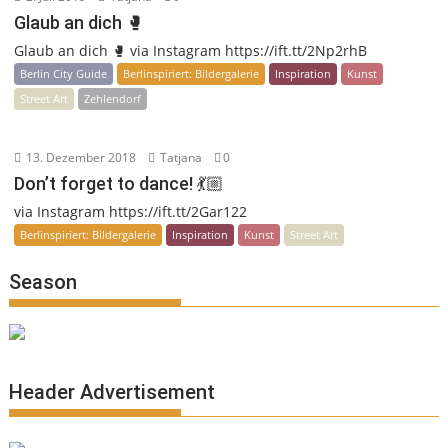
Glaub an dich 🥊
Glaub an dich 🥊 via Instagram https://ift.tt/2Np2rhB
Berlin City Guide
Berlinspiriert: Bildergalerie
Inspiration
Kunst
Street Art
Zehlendorf
13. Dezember 2018
Tatjana
0
Don’t forget to dance! 💃🏼
via Instagram https://ift.tt/2Gar122
Berlinspiriert: Bildergalerie
Inspiration
Kunst
Street Art
Season
Header Advertisement