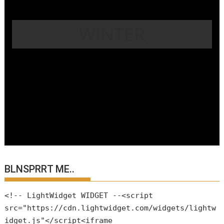
WINTER
BLNSPRRT ME..
<!-- LightWidget WIDGET --<script
src="https://cdn.lightwidget.com/widgets/lightw
idget.js"</script<iframe