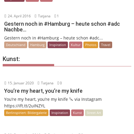
24. April 2016
Tatjana
1
Gestern noch in #Hamburg – heute schon #adc
Nachbe…
Gestern noch in #Hamburg – heute schon #adc...
Deutschland
Hamburg
Inspiration
Kultur
Photos
Travel
Kunst:
15. Januar 2020
Tatjana
0
You’re my heart, you’re my knife
You’re my heart, you’re my knife 🔪 via Instagram
https://ift.tt/2uINZYL
Berlinspiriert: Bildergalerie
Inspiration
Kunst
Street Art