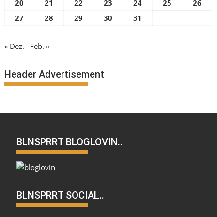
20
21
22
23
24
25
26
27
28
29
30
31
« Dez.
Feb. »
Header Advertisement
BLNSPRRT BLOGLOVIN..
BLNSPRRT SOCIAL..