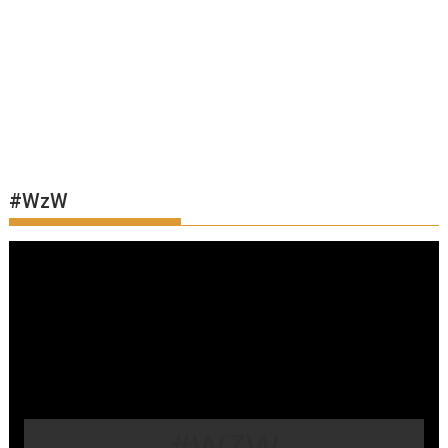
#WzW
#WZW