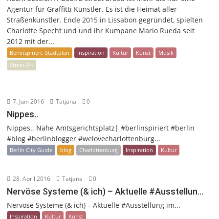
Agentur für Graffitti Künstler. Es ist die Heimat aller
Straßenkünstler. Ende 2015 in Lissabon gegründet, spielten
Charlotte Specht und und ihr Kumpane Mario Rueda seit
2012 mit der...
Berlinspiriert: Stadtplan
Inspiration
Kultur
Kunst
Musik
Street Art
7. Juni 2016
Tatjana
0
Nippes..
Nippes.. Nähe Amtsgerichtsplatz| #berlinspiriert #berlin
#blog #berlinblogger #welovecharlottenburg...
Berlin City Guide
blog
Charlottenburg
Inspiration
Kultur
28. April 2016
Tatjana
0
Nervöse Systeme (& ich) – Aktuelle #Ausstellun…
Nervöse Systeme (& ich) – Aktuelle #Ausstellung im...
Inspiration
Kultur
Kunst