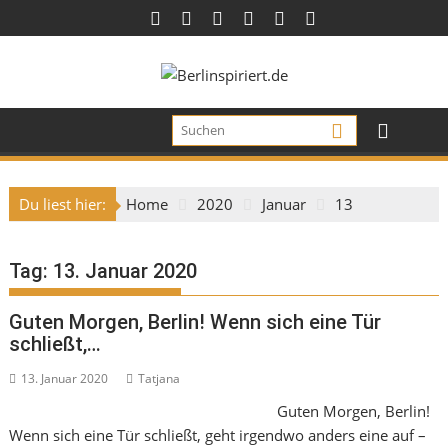
Skip
to
content
Du liest hier:
Home
2020
Januar
13
Tag:
13. Januar 2020
Guten Morgen, Berlin! Wenn sich eine Tür
schließt,…
13. Januar 2020
Tatjana
Guten Morgen, Berlin!
Wenn sich eine Tür schließt, geht irgendwo anders eine auf –