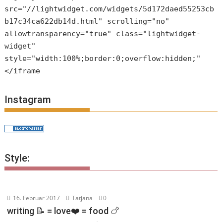
src="//lightwidget.com/widgets/5d172daed55253cb
b17c34ca622db14d.html" scrolling="no"
allowtransparency="true" class="lightwidget-
widget"
style="width:100%;border:0;overflow:hidden;"
</iframe
Instagram
Style:
16. Februar 2017
Tatjana
0
writing 📝 = love❤️ = food 🍗