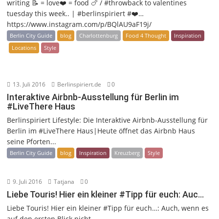
writing 📝 = love❤️ = food 🍗 / #throwback to valentines
tuesday this week.. | #berlinspiriert #❤️…
https://www.instagram.com/p/BQlAU9aF19j/
Berlin City Guide
blog
Charlottenburg
Food 4 Thought
Inspiration
Locations
Style
13. Juli 2016
Berlinspiriert.de
0
Interaktive Airbnb-Ausstellung für Berlin im
#LiveThere Haus
Berlinspiriert Lifestyle: Die Interaktive Airbnb-Ausstellung für
Berlin im #LiveThere Haus|Heute öffnet das Airbnb Haus
seine Pforten...
Berlin City Guide
blog
Inspiration
Kreuzberg
Style
9. Juli 2016
Tatjana
0
Liebe Touris! Hier ein kleiner #Tipp für euch: Auc…
Liebe Touris! Hier ein kleiner #Tipp für euch…: Auch, wenn es
auf den ersten Blick nicht...