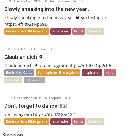
20. Dezember 2019
Berlinspiriert.de
0
Slowly sneaking into the new year..
Slowly sneaking into the new year..🐌 via Instagram
https://ift.tt/2sNp59D
Berlinspiriert: Bildergalerie
Inspiration
Kunst
Street Art
2. Juli 2019
Tatjana
0
Glaub an dich 🥊
Glaub an dich 🥊 via Instagram https://ift.tt/2Np2rhB
Berlin City Guide
Berlinspiriert: Bildergalerie
Inspiration
Kunst
Street Art
Zehlendorf
13. Dezember 2018
Tatjana
0
Don’t forget to dance! 💃🏼
via Instagram https://ift.tt/2Gar122
Berlinspiriert: Bildergalerie
Inspiration
Kunst
Street Art
Season