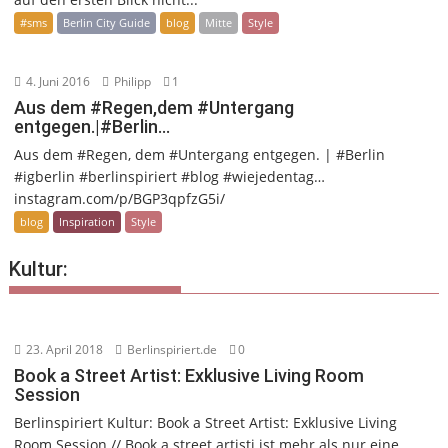
#sms
Berlin City Guide
blog
Mitte
Style
4. Juni 2016
Philipp
1
Aus dem #Regen,dem #Untergang
entgegen.|#Berlin…
Aus dem #Regen, dem #Untergang entgegen. | #Berlin
#igberlin #berlinspiriert #blog #wiejedentag…
instagram.com/p/BGP3qpfzG5i/
blog
Inspiration
Style
Kultur:
23. April 2018
Berlinspiriert.de
0
Book a Street Artist: Exklusive Living Room
Session
Berlinspiriert Kultur: Book a Street Artist: Exklusive Living
Room Session // Book a street artisti ist mehr als nur eine