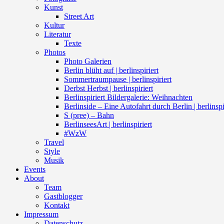
Kunst
Street Art
Kultur
Literatur
Texte
Photos
Photo Galerien
Berlin blüht auf | berlinspiriert
Sommertraumpause | berlinspiriert
Derbst Herbst | berlinspiriert
Berlinspiriert Bildergalerie: Weihnachten
Berlinside – Eine Autofahrt durch Berlin | berlinspi
S (pree) – Bahn
BerlinseesArt | berlinspiriert
#WzW
Travel
Style
Musik
Events
About
Team
Gastblogger
Kontakt
Impressum
Datenschutz