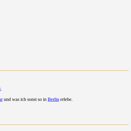
t
.
ur
und was ich sonst so in
Berlin
erlebe.