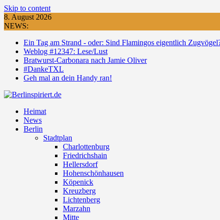
Skip to content
8. August 2026
NEWS:
Ein Tag am Strand - oder: Sind Flamingos eigentlich Zugvögel
Weblog #12347: Lese/Lust
Bratwurst-Carbonara nach Jamie Oliver
#DankeTXL
Geh mal an dein Handy ran!
Heimat
News
Berlin
Stadtplan
Charlottenburg
Friedrichshain
Hellersdorf
Hohenschönhausen
Köpenick
Kreuzberg
Lichtenberg
Marzahn
Mitte