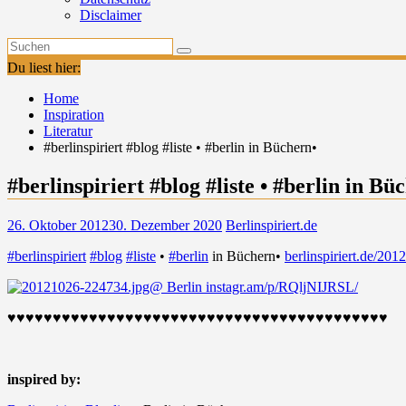
Disclaimer
Du liest hier:
Home
Inspiration
Literatur
#berlinspiriert #blog #liste • #berlin in Büchern•
#berlinspiriert #blog #liste • #berlin in Bü
26. Oktober 2012
30. Dezember 2020
Berlinspiriert.de
#berlinspiriert
#blog
#liste
•
#berlin
in Büchern•
berlinspiriert.de/20
@ Berlin
instagr.am/p/RQljNIJRSL/
♥♥♥♥♥♥♥♥♥♥♥♥♥♥♥♥♥♥♥♥♥♥♥♥♥♥♥♥♥♥♥♥♥♥♥♥♥♥♥♥♥♥
inspired by: