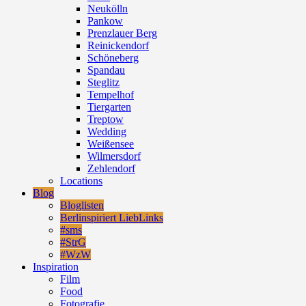
Neukölln
Pankow
Prenzlauer Berg
Reinickendorf
Schöneberg
Spandau
Steglitz
Tempelhof
Tiergarten
Treptow
Wedding
Weißensee
Wilmersdorf
Zehlendorf
Locations
Blog
Bloglisten
Berlinspiriert LiebLinks
#sms
#StrG
#WzW
Inspiration
Film
Food
Fotografie