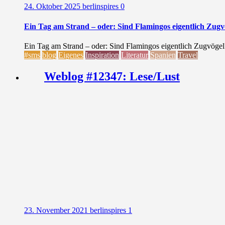
24. Oktober 2025
berlinspires
0
Ein Tag am Strand – oder: Sind Flamingos eigentlich Zugv
Ein Tag am Strand – oder: Sind Flamingos eigentlich Zugvögel
#sms
blog
Eigenes
Inspiration
Literatur
Spanien
Travel
Weblog #12347: Lese/Lust
23. November 2021
berlinspires
1