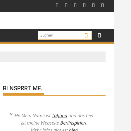
BLNSPRRT ME..
Hi! Mein Name ist
Tatjana
und das hier
ist meine Webseite
Berlinspiriert
.
Mehr Infos gibt es:
hier
!