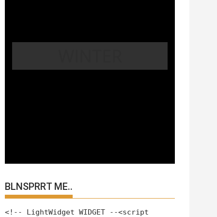
WINTER
BLNSPRRT ME..
<!-- LightWidget WIDGET --<script