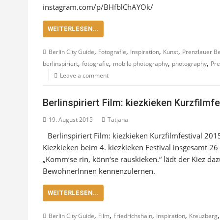
instagram.com/p/BHfblChAYOk/
WEITERLESEN...
,
,
,
,
Berlin City Guide
Fotografie
Inspiration
Kunst
Prenzlauer B
,
,
,
,
berlinspiriert
fotografie
mobile photography
photography
Pre
Leave a comment
Berlinspiriert Film: kiezkieken Kurzfilmf
19. August 2015
Tatjana
Berlinspiriert Film: kiezkieken Kurzfilmfestival 201
Kiezkieken beim 4. kiezkieken Festival insgesamt 2
„Komm‘se rin, könn‘se rauskieken.“ lädt der Kiez dazu
BewohnerInnen kennenzulernen.
WEITERLESEN...
,
,
,
,
Berlin City Guide
Film
Friedrichshain
Inspiration
Kreuzberg