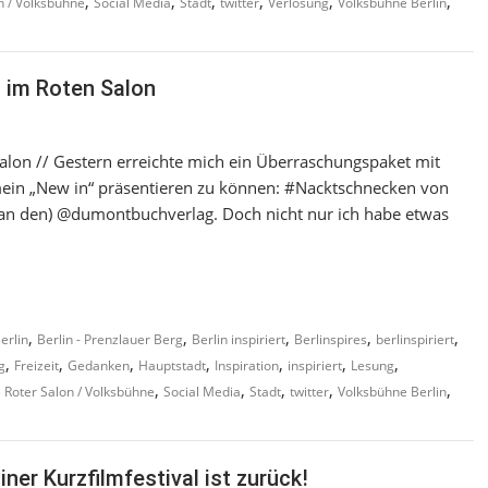
,
,
,
,
,
,
n / Volksbühne
Social Media
Stadt
twitter
Verlosung
Volksbühne Berlin
n im Roten Salon
Salon // Gestern erreichte mich ein Überraschungspaket mit
 mein „New in“ präsentieren zu können: #Nacktschnecken von
n den) @dumontbuchverlag. Doch nicht nur ich habe etwas
,
,
,
,
,
erlin
Berlin - Prenzlauer Berg
Berlin inspiriert
Berlinspires
berlinspiriert
,
,
,
,
,
,
,
g
Freizeit
Gedanken
Hauptstadt
Inspiration
inspiriert
Lesung
,
,
,
,
,
,
Roter Salon / Volksbühne
Social Media
Stadt
twitter
Volksbühne Berlin
Berlinspiriert Film: Kiezkieken – das Berliner Kurzfilmfestival ist zurück‏!