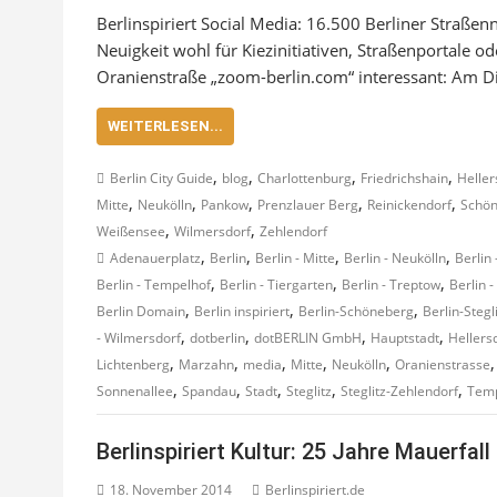
Berlinspiriert Social Media: 16.500 Berliner Straße
Neuigkeit wohl für Kiezinitiativen, Straßenportale o
Oranienstraße „zoom-berlin.com“ interessant: Am 
WEITERLESEN...
,
,
,
,
Berlin City Guide
blog
Charlottenburg
Friedrichshain
Heller
,
,
,
,
,
Mitte
Neukölln
Pankow
Prenzlauer Berg
Reinickendorf
Schö
,
,
Weißensee
Wilmersdorf
Zehlendorf
,
,
,
,
Adenauerplatz
Berlin
Berlin - Mitte
Berlin - Neukölln
Berlin
,
,
,
Berlin - Tempelhof
Berlin - Tiergarten
Berlin - Treptow
Berlin 
,
,
,
Berlin Domain
Berlin inspiriert
Berlin-Schöneberg
Berlin-Stegl
,
,
,
,
- Wilmersdorf
dotberlin
dotBERLIN GmbH
Hauptstadt
Hellers
,
,
,
,
,
Lichtenberg
Marzahn
media
Mitte
Neukölln
Oranienstrasse
,
,
,
,
,
Sonnenallee
Spandau
Stadt
Steglitz
Steglitz-Zehlendorf
Temp
Berlinspiriert Kultur: 25 Jahre Mauerfall 
18. November 2014
Berlinspiriert.de