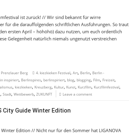
 // Wir sind bekannt für wirre
 für die darauffolgenden schriftlichen Ausführungen. So traut
(den ersten April – höhöhö) dazu nutzen, um euch ordentlich
se Gelegenheit natürlich niemals ungenutzt verstreichen
,
,
,
,
Prenzlauer Berg
4. kiezkieken Festival
Art
Berlin
Berlin -
,
,
,
,
,
,
,
in inspiriert
Berlinspires
berlinspiriert
blog
blogging
Film
Freizeit
,
,
,
,
,
,
,
alismus
kiezkieken
Kreuzberg
Kultur
Kunst
Kurzfilm
Kurzfilmfestival
,
,
,
a
Stadt
Wettbewerb
ZUKUNFT
Leave a comment
S City Guide Winter Edition
ide Winter Edition // Nicht nur für den Sommer hat LIGANOVA