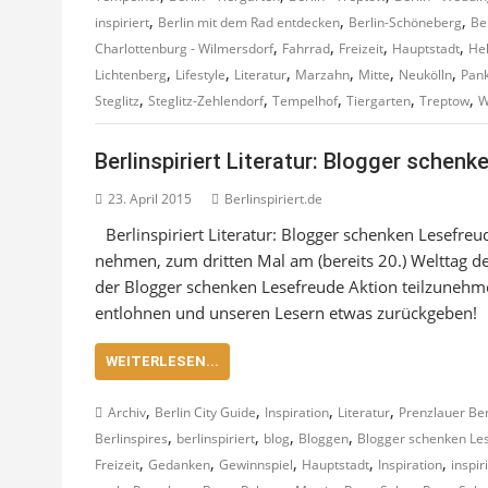
,
,
,
inspiriert
Berlin mit dem Rad entdecken
Berlin-Schöneberg
Ber
,
,
,
,
Charlottenburg - Wilmersdorf
Fahrrad
Freizeit
Hauptstadt
Hel
,
,
,
,
,
,
Lichtenberg
Lifestyle
Literatur
Marzahn
Mitte
Neukölln
Pan
,
,
,
,
,
Steglitz
Steglitz-Zehlendorf
Tempelhof
Tiergarten
Treptow
W
Berlinspiriert Literatur: Blogger schen
23. April 2015
Berlinspiriert.de
Berlinspiriert Literatur: Blogger schenken Lesefreu
nehmen, zum dritten Mal am (bereits 20.) Welttag 
der Blogger schenken Lesefreude Aktion teilzunehme
entlohnen und unseren Lesern etwas zurückgeben!
WEITERLESEN...
,
,
,
,
Archiv
Berlin City Guide
Inspiration
Literatur
Prenzlauer Be
,
,
,
,
Berlinspires
berlinspiriert
blog
Bloggen
Blogger schenken Le
,
,
,
,
,
Freizeit
Gedanken
Gewinnspiel
Hauptstadt
Inspiration
inspir