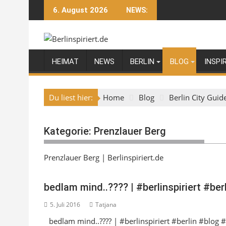
Skip
6. August 2026
NEWS:
to
content
HEIMAT
NEWS
BERLIN
BLOG
INSPI
Du liest hier:
Home
Blog
Berlin City Guid
Kategorie:
Prenzlauer Berg
Prenzlauer Berg | Berlinspiriert.de
bedlam mind..???? | #berlinspiriert #be
5. Juli 2016
Tatjana
bedlam mind..???? | #berlinspiriert #berlin #blog