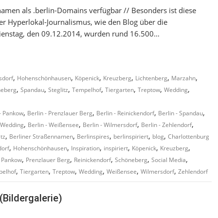
nnamen als .berlin-Domains verfügbar // Besonders ist diese
der Hyperlokal-Journalismus, wie den Blog über die
Dienstag, den 09.12.2014, wurden rund 16.500…
,
,
,
,
,
,
sdorf
Hohenschönhausen
Köpenick
Kreuzberg
Lichtenberg
Marzahn
,
,
,
,
,
,
,
neberg
Spandau
Steglitz
Tempelhof
Tiergarten
Treptow
Wedding
,
,
,
,
 - Pankow
Berlin - Prenzlauer Berg
Berlin - Reinickendorf
Berlin - Spandau
,
,
,
,
- Wedding
Berlin - Weißensee
Berlin - Wilmersdorf
Berlin - Zehlendorf
,
,
,
,
,
itz
Berliner Straßennamen
Berlinspires
berlinspiriert
blog
Charlottenburg
,
,
,
,
,
,
dorf
Hohenschönhausen
Inspiration
inspiriert
Köpenick
Kreuzberg
,
,
,
,
,
,
Pankow
Prenzlauer Berg
Reinickendorf
Schöneberg
Social Media
,
,
,
,
,
,
elhof
Tiergarten
Treptow
Wedding
Weißensee
Wilmersdorf
Zehlendorf
(Bildergalerie)