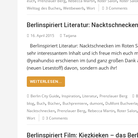
,
,
,
,
euch
Prenzlauer Berg
Rebecca Martin
Roter Salon
Roter Salo
,
,
Welttag des Buches
Wettbewerb
Wort
3 Comments
Berlinspiriert Literatur: Nacktschnecke
16. April 2015
Tatjana
Berlinspiriert Literatur: Nacktschnecken im Roten 
sehr interessantem Inhalt und ich freue mich euch
@yeahundso erschienen im (und ganz großen Dank a
(neuen Lesestoff) davon, sondern auch ihr!
WEITERLESEN...
,
,
,
Berlin City Guide
Inspiration
Literatur
Prenzlauer Berg
B
,
,
,
,
,
blog
Buch
Bücher
Buchpremiere
dumont
DuMont Buchverla
,
,
,
Nacktschnecken
Prenzlauer Berg
Rebecca Martin
Roter Salon
Wort
3 Comments