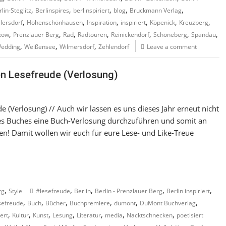
,
,
,
,
,
lin-Steglitz
Berlinspires
berlinspiriert
blog
Bruckmann Verlag
,
,
,
,
,
,
lersdorf
Hohenschönhausen
Inspiration
inspiriert
Köpenick
Kreuzberg
,
,
,
,
,
,
,
kow
Prenzlauer Berg
Rad
Radtouren
Reinickendorf
Schöneberg
Spandau
,
,
,
edding
Weißensee
Wilmersdorf
Zehlendorf
Leave a comment
ken Lesefreude (Verlosung)
de (Verlosung) // Auch wir lassen es uns dieses Jahr erneut nicht
des Buches eine Buch-Verlosung durchzuführen und somit an
n! Damit wollen wir euch für eure Lese- und Like-Treue
,
,
,
,
,
rg
Style
#lesefreude
Berlin
Berlin - Prenzlauer Berg
Berlin inspiriert
,
,
,
,
,
,
sefreude
Buch
Bücher
Buchpremiere
dumont
DuMont Buchverlag
,
,
,
,
,
,
,
iert
Kultur
Kunst
Lesung
Literatur
media
Nacktschnecken
poetisiert