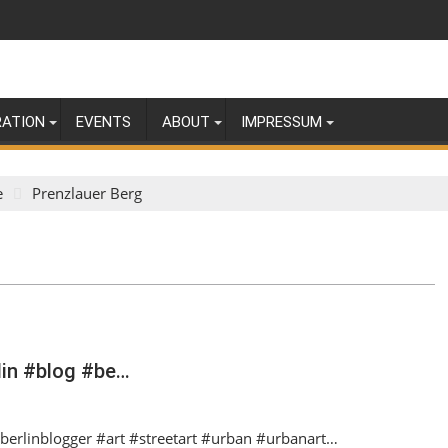
RATION
EVENTS
ABOUT
IMPRESSUM
e
Prenzlauer Berg
rlin #blog #be…
 #berlinblogger #art #streetart #urban #urbanart…