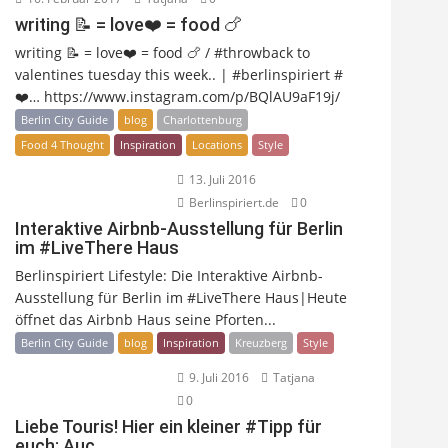
writing 📝 = love❤️ = food 🍗
writing 📝 = love❤️ = food 🍗 / #throwback to
valentines tuesday this week.. | #berlinspiriert #
❤️… https://www.instagram.com/p/BQlAU9aF19j/
Berlin City Guide
blog
Charlottenburg
Food 4 Thought
Inspiration
Locations
Style
13. Juli 2016
Berlinspiriert.de
0
Interaktive Airbnb-Ausstellung für Berlin
im #LiveThere Haus
Berlinspiriert Lifestyle: Die Interaktive Airbnb-
Ausstellung für Berlin im #LiveThere Haus|Heute
öffnet das Airbnb Haus seine Pforten...
Berlin City Guide
blog
Inspiration
Kreuzberg
Style
9. Juli 2016
Tatjana
0
Liebe Touris! Hier ein kleiner #Tipp für
euch: Auc…