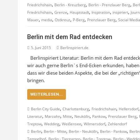
,
,
,
Friedrichshain
Berlin - Kreuzberg
Berlin - Prenzlauer Berg
Berl
,
,
,
,
,
Friedrichshain
Grenze
Hauptstadt
Inspiration
inspiriert
Journ
,
,
,
,
,
Mauer
media
Ostkreuz
P-Berg
Prenzlauer Berg
Social Medi
Berlin mit dem Rad entdecken
5. Juni 2015
Berlinspiriert.de
Berlinspiriert Literatur: Berlin mit dem Rad entdec
wir auch gerne Berlin´s End-Ecken erkunden, haben w
dass wir diese beiden Aspekte, die bei der „richtige
bringen.
WEITERLESEN...
,
,
,
Berlin City Guide
Charlottenburg
Friedrichshain
Hellersdorf
,
,
,
,
,
,
Literatur
Marzahn
Mitte
Neukölln
Pankow
Prenzlauer Berg
,
,
,
,
Treptow
Wedding
Weißensee
Wilmersdorf
Zehlendorf
,
,
,
,
Berlin
Berlin - Mitte
Berlin - Neukölln
Berlin - Pankow
Berlin
,
,
,
Tempelhof
Berlin - Tiergarten
Berlin - Treptow
Berlin - Weddi