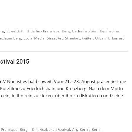
,
,
,
,
erg
Street Art
Berlin - Prenzlauer Berg
Berlin inspiriert
Berlinspires
,
,
,
,
,
,
nzlauer Berg
Social Media
Street Art
Streetart
twitter
Urban
Urban art
estival 2015
5 // Nun ist es bald soweit: Vom 21. -23. August präsentiert uns
6 Kurzfilme zu Friedrichshain und Kreuzberg. Nach dem Motto
 ein, in ihn rein zu kieken, über ihn zu diskutieren und seine
,
,
,
,
Prenzlauer Berg
4. kiezkieken Festival
Art
Berlin
Berlin -