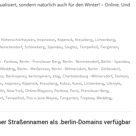
alisiert, sondern natürlich auch für den Winter! – Online. Und
,
,
,
,
,
,
Hohenschönhausen
Inspiration
Köpenick
Kreuzberg
Lichtenberg
,
,
,
,
,
,
Reinickendorf
Schöneberg
Spandau
Steglitz
Tempelhof
Tiergarten
,
,
,
,
n - Pankow
Berlin - Prenzlauer Berg
Berlin - Reinickendorf
Berlin - Spandau
,
,
,
,
- Wedding
Berlin - Weißensee
Berlin - Wilmersdorf
Berlin - Zehlendorf
,
,
,
,
,
,
itz
Berlinspires
berlinspiriert
blog
Charlottenburg - Wilmersdorf
Fashion
,
,
,
,
,
,
,
,
on
inspiriert
Köpenick
Kreuzberg
Kultur
Kunst
Lichtenberg
Lifestyle
,
,
,
,
,
,
lln
New York
Online-Magazin
Pankow
Paris
Prenzlauer Berg
,
,
,
,
,
,
rf
Tempelhof
This is Jane Wayne
Tiergarten
Treptow
Wedding
liner Straßennamen als .berlin-Domains verfügbar