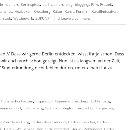
,
,
,
,
,
,
,
in inspiriert
Berlinspires
berlinspiriert
blog
blogging
Film
Freizeit
,
,
,
,
,
,
,
alismus
kiezkieken
Kreuzberg
Kultur
Kunst
Kurzfilm
Kurzfilmfestival
,
,
,
a
Stadt
Wettbewerb
ZUKUNFT
Leave a comment
ken // Dass wir gerne Berlin entdecken, wisst ihr ja schon. Dass
ir euch auch schon gezeigt. Nun ist es langsam an der Zeit,
n“ Stadterkundung nicht fehlen dürfen, unter einen Hut zu
,
,
,
,
,
,
Hohenschönhausen
Inspiration
Köpenick
Kreuzberg
Lichtenberg
,
,
,
,
,
,
Reinickendorf
Schöneberg
Spandau
Steglitz
Tempelhof
Tiergarten
,
,
,
 - Prenzlauer Berg
Berlin - Reinickendorf
Berlin - Spandau
Berlin -
,
,
,
,
ng
Berlin - Weißensee
Berlin - Wilmersdorf
Berlin - Zehlendorf
Berlin