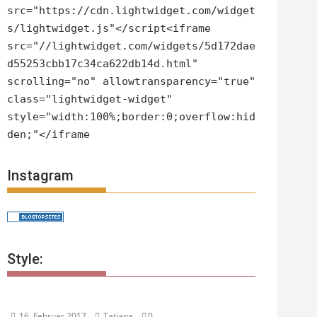
src="https://cdn.lightwidget.com/widget
s/lightwidget.js"</script<iframe
src="//lightwidget.com/widgets/5d172dae
d55253cbb17c34ca622db14d.html"
scrolling="no" allowtransparency="true"
class="lightwidget-widget"
style="width:100%;border:0;overflow:hid
den;"</iframe
Instagram
Style:
16. Februar 2017
Tatjana
0