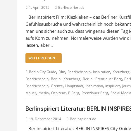
1. April 2015
Berlinspiriert.de
Berlinspiriert Film: Kiezkieken – das Berliner Kurzfilmfestival ist zurück‏!
Gefühlsausbrüche und wahrscheinlich noch bekannter
man uns sicher auch zu, dass wir genau diesen Tag 
aufs Korn zu nehmen. Normalerweise würden wir die
lassen, aber…
WEITERLESEN...
,
,
,
,
Berlin City Guide
Film
Friedrichshain
Inspiration
Kreuzberg
,
,
,
Friedrichshain
Berlin - Kreuzberg
Berlin - Prenzlauer Berg
Berl
,
,
,
,
,
Friedrichshain
Grenze
Hauptstadt
Inspiration
inspiriert
Journ
,
,
,
,
,
Mauer
media
Ostkreuz
P-Berg
Prenzlauer Berg
Social Medi
Berlinspiriert Literatur: BERLIN INSPIRE
19. Dezember 2014
Berlinspiriert.de
Berlinspiriert Literatur: BERLIN INSPIRES City Gu