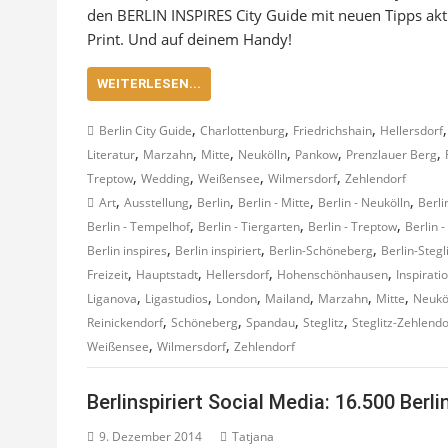
den BERLIN INSPIRES City Guide mit neuen Tipps aktu
Print. Und auf deinem Handy!
WEITERLESEN...
,
,
,
Berlin City Guide
Charlottenburg
Friedrichshain
Hellersdorf
,
,
,
,
,
,
Literatur
Marzahn
Mitte
Neukölln
Pankow
Prenzlauer Berg
,
,
,
,
Treptow
Wedding
Weißensee
Wilmersdorf
Zehlendorf
,
,
,
,
,
Art
Ausstellung
Berlin
Berlin - Mitte
Berlin - Neukölln
Berli
,
,
,
Berlin - Tempelhof
Berlin - Tiergarten
Berlin - Treptow
Berlin 
,
,
,
Berlin inspires
Berlin inspiriert
Berlin-Schöneberg
Berlin-Stegl
,
,
,
,
Freizeit
Hauptstadt
Hellersdorf
Hohenschönhausen
Inspirati
,
,
,
,
,
,
Liganova
Ligastudios
London
Mailand
Marzahn
Mitte
Neukö
,
,
,
,
Reinickendorf
Schöneberg
Spandau
Steglitz
Steglitz-Zehlendo
,
,
Weißensee
Wilmersdorf
Zehlendorf
Berlinspiriert Social Media: 16.500 Ber
9. Dezember 2014
Tatjana